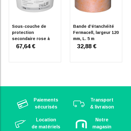
Sous-couche de
Bande d’étanchéité
protection
Fermacell, largeur 120
secondaire rose à
mm, L. 5 m
l’eau FERMACELL 5
67,64 €
32,88 €
kg
Paiements
Transport
sécurisés
& livraison
Location
Notre
de matériels
magasin