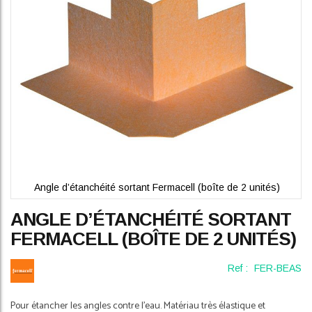
gallery
Angle d’étanchéité sortant Fermacell (boîte de 2 unités)
Skip
ANGLE D’ÉTANCHÉITÉ SORTANT
to
the
FERMACELL (BOÎTE DE 2 UNITÉS)
beginning
of
Ref :
FER-BEAS
the
images
gallery
Pour étancher les angles contre l’eau. Matériau très élastique et