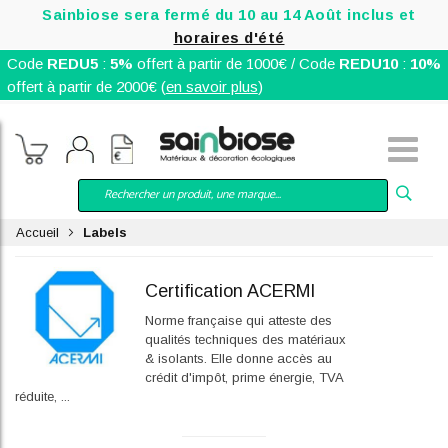
Sainbiose sera fermé du 10 au 14 Août inclus et
horaires d'été
Code
REDU5
:
5%
offert à partir de 1000€ / Code
REDU10
:
10%
offert à partir de 2000€ (
en savoir plus
)
Accueil
Labels
Certification ACERMI
Norme française qui atteste des
qualités techniques des matériaux
& isolants. Elle donne accès au
crédit d'impôt, prime énergie, TVA
réduite, ...