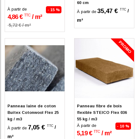
60 cm
À partir de
- 15 %
35,47 €
TTC
/
À partir de
TTC
4,86 €
/ m²
m²
5,72 € / m²
PROMO
En stock
En stock
Panneau laine de coton
Panneau fibre de bois
Buitex Cotonwool Flex 25
flexible STEICO Flex 036
kg / m3
55 kg / m3
À partir de
7,05 €
- 10 %
TTC
/
À partir de
TTC
5,19 €
/ m²
m²