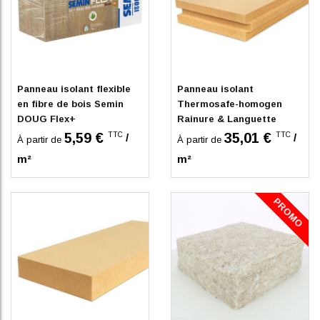
Sur commande
En stock
Panneau isolant flexible
Panneau isolant
en fibre de bois Semin
Thermosafe-homogen
DOUG Flex+
Rainure & Languette
GUTEX
5,59 €
35,01 €
TTC
TTC
/
/
À partir de
À partir de
m²
m²
PROMO
Sur commande
En stock