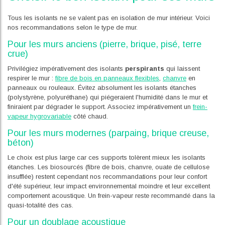
Tous les isolants ne se valent pas en isolation de mur intérieur. Voici
nos recommandations selon le type de mur.
Pour les murs anciens (pierre, brique, pisé, terre
crue)
Privilégiez impérativement des isolants
perspirants
qui laissent
respirer le mur :
fibre de bois en panneaux flexibles
,
chanvre
en
panneaux ou rouleaux. Évitez absolument les isolants étanches
(polystyrène, polyuréthane) qui piégeraient l'humidité dans le mur et
finiraient par dégrader le support. Associez impérativement un
frein-
vapeur hygrovariable
côté chaud.
Pour les murs modernes (parpaing, brique creuse,
béton)
Le choix est plus large car ces supports tolèrent mieux les isolants
étanches. Les biosourcés (fibre de bois, chanvre, ouate de cellulose
insufflée) restent cependant nos recommandations pour leur confort
d'été supérieur, leur impact environnemental moindre et leur excellent
comportement acoustique. Un frein-vapeur reste recommandé dans la
quasi-totalité des cas.
Pour un doublage acoustique