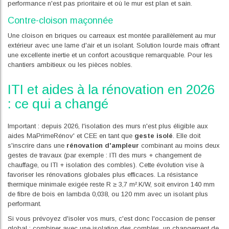
performance n'est pas prioritaire et où le mur est plan et sain.
Contre-cloison maçonnée
Une cloison en briques ou carreaux est montée parallèlement au mur
extérieur avec une lame d'air et un isolant. Solution lourde mais offrant
une excellente inertie et un confort acoustique remarquable. Pour les
chantiers ambitieux ou les pièces nobles.
ITI et aides à la rénovation en 2026
: ce qui a changé
Important : depuis 2026, l'isolation des murs n'est plus éligible aux
aides MaPrimeRénov' et CEE en tant que
geste isolé
. Elle doit
s'inscrire dans une
rénovation d'ampleur
combinant au moins deux
gestes de travaux (par exemple : ITI des murs + changement de
chauffage, ou ITI + isolation des combles). Cette évolution vise à
favoriser les rénovations globales plus efficaces. La résistance
thermique minimale exigée reste R ≥ 3,7 m².K/W, soit environ 140 mm
de fibre de bois en lambda 0,038, ou 120 mm avec un isolant plus
performant.
Si vous prévoyez d'isoler vos murs, c'est donc l'occasion de penser
global : combiner avec une isolation des combles, un changement de