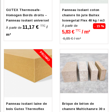
GUTEX Thermosafe-
Panneau isolant coton
Homogen Bords droits –
chanvre lin jute Buitex
Panneau isolant universel
Isovegetal Flex 40 kg / m3
en fibre de bois
À partir de
11,17 €
- 15 %
TTC
/
À partir de
TTC
5,83 €
/ m²
m²
6,85 € / m²
PROMO
En stock
En stock
Panneau isolant laine de
Brique de béton de
bois Gutex Thermoflex
chanvre Multichanvre 30 x