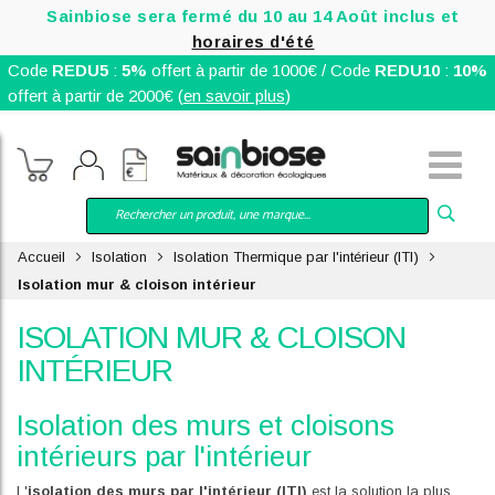
Sainbiose sera fermé du 10 au 14 Août inclus et
horaires d'été
Code
REDU5
:
5%
offert à partir de 1000€ / Code
REDU10
:
10%
offert à partir de 2000€ (
en savoir plus
)
Accueil
Isolation
Isolation Thermique par l'intérieur (ITI)
Isolation mur & cloison intérieur
ISOLATION MUR & CLOISON
INTÉRIEUR
Isolation des murs et cloisons
intérieurs par l'intérieur
L'
isolation des murs par l'intérieur (ITI)
est la solution la plus