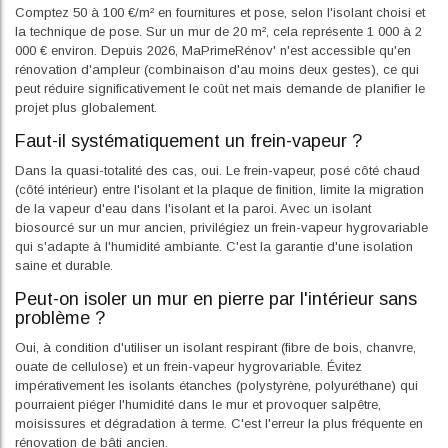
Comptez 50 à 100 €/m² en fournitures et pose, selon l'isolant choisi et
la technique de pose. Sur un mur de 20 m², cela représente 1 000 à 2
000 € environ. Depuis 2026, MaPrimeRénov' n'est accessible qu'en
rénovation d'ampleur (combinaison d'au moins deux gestes), ce qui
peut réduire significativement le coût net mais demande de planifier le
projet plus globalement.
Faut-il systématiquement un frein-vapeur ?
Dans la quasi-totalité des cas, oui. Le frein-vapeur, posé côté chaud
(côté intérieur) entre l'isolant et la plaque de finition, limite la migration
de la vapeur d'eau dans l'isolant et la paroi. Avec un isolant
biosourcé sur un mur ancien, privilégiez un frein-vapeur hygrovariable
qui s'adapte à l'humidité ambiante. C'est la garantie d'une isolation
saine et durable.
Peut-on isoler un mur en pierre par l'intérieur sans
problème ?
Oui, à condition d'utiliser un isolant respirant (fibre de bois, chanvre,
ouate de cellulose) et un frein-vapeur hygrovariable. Évitez
impérativement les isolants étanches (polystyrène, polyuréthane) qui
pourraient piéger l'humidité dans le mur et provoquer salpêtre,
moisissures et dégradation à terme. C'est l'erreur la plus fréquente en
rénovation de bâti ancien.