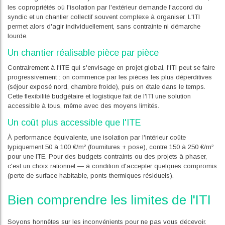
les copropriétés où l'isolation par l'extérieur demande l'accord du
syndic et un chantier collectif souvent complexe à organiser. L'ITI
permet alors d'agir individuellement, sans contrainte ni démarche
lourde.
Un chantier réalisable pièce par pièce
Contrairement à l'ITE qui s'envisage en projet global, l'ITI peut se faire
progressivement : on commence par les pièces les plus déperditives
(séjour exposé nord, chambre froide), puis on étale dans le temps.
Cette flexibilité budgétaire et logistique fait de l'ITI une solution
accessible à tous, même avec des moyens limités.
Un coût plus accessible que l'ITE
À performance équivalente, une isolation par l'intérieur coûte
typiquement 50 à 100 €/m² (fournitures + pose), contre 150 à 250 €/m²
pour une ITE. Pour des budgets contraints ou des projets à phaser,
c'est un choix rationnel — à condition d'accepter quelques compromis
(perte de surface habitable, ponts thermiques résiduels).
Bien comprendre les limites de l'ITI
Soyons honnêtes sur les inconvénients pour ne pas vous décevoir.