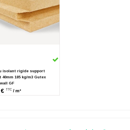
k
 isolant rigide support
t 40mm 185 kg/m3 Gutex
wall GF
 €
TTC
/ m²