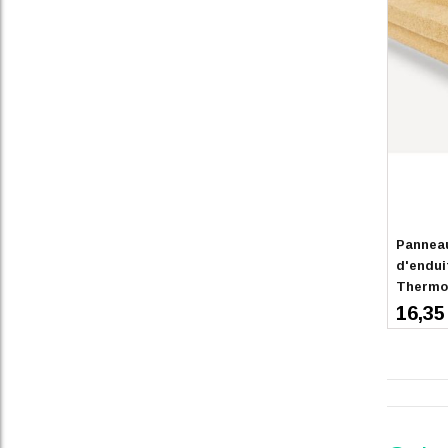
En stoc
Panneau
d'endui
Thermo
16,35