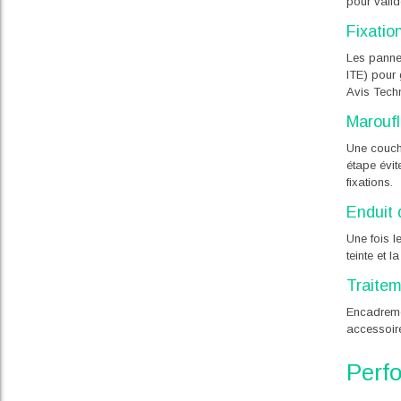
pour valid
Fixatio
Les pannea
ITE) pour 
Avis Techn
Maroufl
Une couche
étape évit
fixations.
Enduit d
Une fois l
teinte et l
Traitem
Encadremen
accessoire
Perf