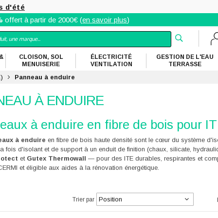
s d'été
%
offert à partir de 2000€ (
en savoir plus
)
&
CLOISON, SOL
ÉLECTRICITÉ
GESTION DE L'EAU
MENUISERIE
VENTILATION
TERRASSE
E)
Panneau à enduire
NEAU À ENDUIRE
aux à enduire en fibre de bois pour I
eaux à enduire
en fibre de bois haute densité sont le cœur du système d'isol
la fois d'isolant et de support à un enduit de finition (chaux, silicate, hydr
rotect
et
Gutex Thermowall
— pour des ITE durables, respirantes et compa
ACERMI et éligible aux aides à la rénovation énergétique.
te
cher
Trier par