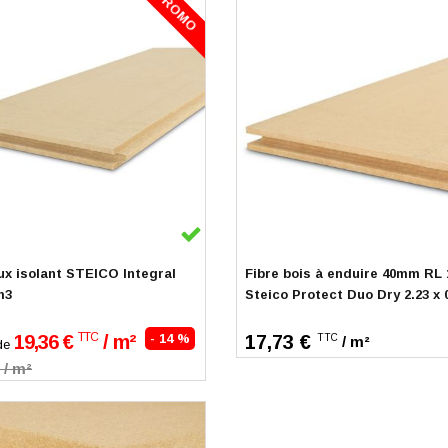
PROMO
k
En stock
x isolant STEICO Integral
Fibre bois à enduire 40mm RL 
m3
Steico Protect Duo Dry 2.23 x 
TTC
19,36 €
/ m²
- 14 %
17,73 €
TTC
/ m²
de
 / m²