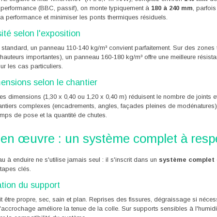
 performance (BBC, passif), on monte typiquement à
180 à 240 mm
, parfoi
la performance et minimiser les ponts thermiques résiduels.
ité selon l'exposition
 standard, un panneau 110-140 kg/m³ convient parfaitement. Sur des zones 
 hauteurs importantes), un panneau 160-180 kg/m³ offre une meilleure résis
ur les cas particuliers.
ensions selon le chantier
s dimensions (1,30 x 0,40 ou 1,20 x 0,40 m) réduisent le nombre de joints e
antiers complexes (encadrements, angles, façades pleines de modénatures). 
temps de pose et la quantité de chutes.
 en œuvre : un système complet à resp
 à enduire ne s'utilise jamais seul : il s'inscrit dans un
système complet
étapes clés.
tion du support
t être propre, sec, sain et plan. Reprises des fissures, dégraissage si néce
'accrochage améliore la tenue de la colle. Sur supports sensibles à l'humidi