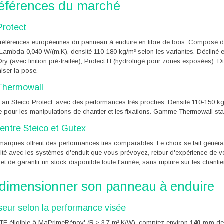
références du marché
Protect
références européennes du panneau à enduire en fibre de bois. Composé de fib
Lambda 0,040 W/(m.K), densité 110-180 kg/m³ selon les variantes. Décliné e
Dry (avec finition pré-traitée), Protect H (hydrofugé pour zones exposées). 
iser la pose.
Thermowall
e au Steico Protect, avec des performances très proches. Densité 110-150 k
pour les manipulations de chantier et les fixations. Gamme Thermowall stan
 entre Steico et Gutex
arques offrent des performances très comparables. Le choix se fait généralem
ité avec les systèmes d'enduit que vous prévoyez, retour d'expérience de vo
t de garantir un stock disponible toute l'année, sans rupture sur les chantie
 dimensionner son panneau à enduire
seur selon la performance visée
ITE éligible à MaPrimeRénov' (R ≥ 3,7 m².K/W), comptez environ
140 mm
de 