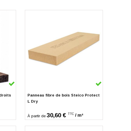
En stock
droits
Panneau fibre de bois Steico Protect
L Dry
30,60 €
TTC
/ m²
À partir de