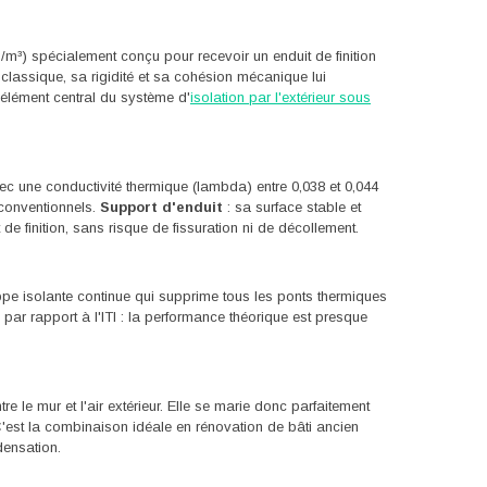
/m³) spécialement conçu pour recevoir un enduit de finition
classique, sa rigidité et sa cohésion mécanique lui
l'élément central du système d'
isolation par l'extérieur sous
ec une conductivité thermique (lambda) entre 0,038 et 0,044
 conventionnels.
Support d'enduit
: sa surface stable et
 de finition, sans risque de fissuration ni de décollement.
ppe isolante continue qui supprime tous les ponts thermiques
par rapport à l'ITI : la performance théorique est presque
 le mur et l'air extérieur. Elle se marie donc parfaitement
 C'est la combinaison idéale en rénovation de bâti ancien
densation.