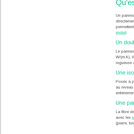
Qu'e
Un pannea
directemen
permettent
enduit
.
Un doubl
Le pannea
W/(m.K), i
rugueuse a
Une iso
Posés à jo
au niveau 
entièremen
Une par
La fibre d
avec les
e
(pierre, b