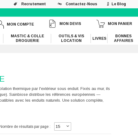
Recrutement
Contactez-Nous
Le Blog
MON DEVIS
MON PANIER
MON COMPTE
MASTIC & COLLE
OUTILS & VIS
BONNES
LIVRES
DROGUERIE
LOCATION
AFFAIRES
TE
ation thermique par l'extérieur sous enduit. Fixés au mur, ils
aulique). Sainbiose distribue les références européennes —
tibles avec les enduits naturels. Une solution complète,
Nombre de résultats par page :