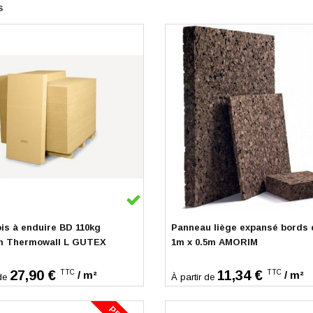
s
k
En stock
ois à enduire BD 110kg
Panneau liège expansé bords 
4m Thermowall L GUTEX
1m x 0.5m AMORIM
27,90 €
11,34 €
TTC
TTC
/ m²
/ m²
de
À partir de