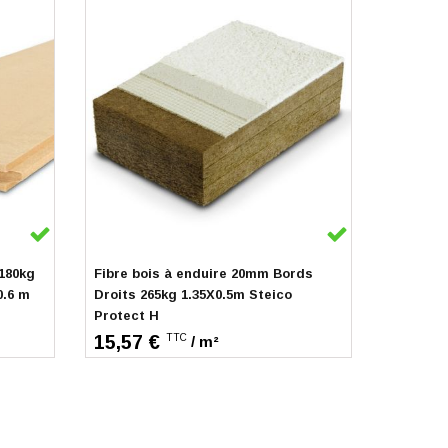
En stock
180kg
Fibre bois à enduire 20mm Bords
0.6 m
Droits 265kg 1.35X0.5m Steico
Protect H
15,57 €
TTC
/ m²