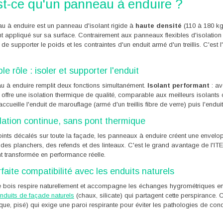
st-ce qu'un panneau à enduire ?
u à enduire est un panneau d'isolant rigide à
haute densité
(110 à 180 kg
t appliqué sur sa surface. Contrairement aux panneaux flexibles d'isolation 
 de supporter le poids et les contraintes d'un enduit armé d'un treillis. C'est 
e rôle : isoler et supporter l'enduit
u à enduire remplit deux fonctions simultanément.
Isolant performant
: av
l offre une isolation thermique de qualité, comparable aux meilleurs isolants
ccueille l'enduit de marouflage (armé d'un treillis fibre de verre) puis l'enduit
lation continue, sans pont thermique
ints décalés sur toute la façade, les panneaux à enduire créent une envelo
des planchers, des refends et des linteaux. C'est le grand avantage de l'ITE 
t transformée en performance réelle.
faite compatibilité avec les enduits naturels
e bois respire naturellement et accompagne les échanges hygrométriques entre
nduits de façade naturels
(chaux, silicate) qui partagent cette perspirance.
rique, pisé) qui exige une paroi respirante pour éviter les pathologies de con