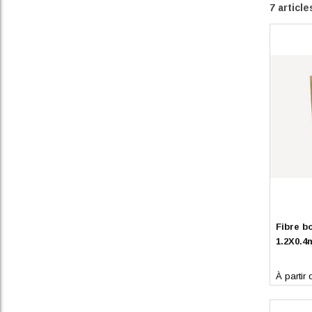
7
article
En stoc
Fibre b
1.2X0.
À partir 