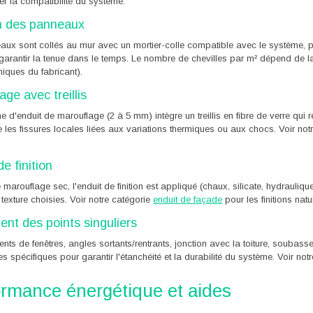
er la compatibilité du système.
n des panneaux
ux sont collés au mur avec un mortier-colle compatible avec le système, p
garantir la tenue dans le temps. Le nombre de chevilles par m² dépend de la 
iques du fabricant).
age avec treillis
 d'enduit de marouflage (2 à 5 mm) intègre un treillis en fibre de verre qui r
e les fissures locales liées aux variations thermiques ou aux chocs. Voir not
e finition
e marouflage sec, l'enduit de finition est appliqué (chaux, silicate, hydrauliq
a texture choisies. Voir notre catégorie
enduit de façade
pour les finitions nat
ent des points singuliers
ts de fenêtres, angles sortants/rentrants, jonction avec la toiture, soubassem
s spécifiques pour garantir l'étanchéité et la durabilité du système. Voir 
ormance énergétique et aides