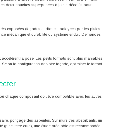
s en deux couches superposées à joints décalés pour
très exposées (façades sud/ouest balayées par les pluies
tance mécanique et durabilité du système enduit. Demandez
t accélèrent la pose. Les petits formats sont plus maniables
Selon la configuration de votre façade, optimiser le format
ecter
où chaque composant doit être compatible avec les autres.
ssaire, ponçage des aspérités. Sur murs très absorbants, un
té (pisé, terre crue), une étude préalable est recommandée