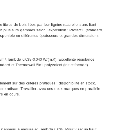
res de bois liées par leur lignine naturelle, sans liant
n plusieurs gammes selon l'exposition : Protect L (standard),
Disponible en différentes épaisseurs et grandes dimensions
g/m³, lambda 0,038-0,040 W/(m.K). Excellente résistance
dard et Thermowall 5in1 polyvalent (toit et façade).
ent sur des critères pratiques : disponibilité en stock,
tre artisan. Travailler avec ces deux marques en parallèle
rs en cours.
panneau à enduire en lambda 0,038. Pour viser un haut