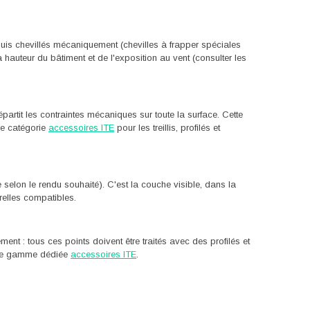
uis chevillés mécaniquement (chevilles à frapper spéciales
hauteur du bâtiment et de l'exposition au vent (consulter les
épartit les contraintes mécaniques sur toute la surface. Cette
re catégorie
accessoires ITE
pour les treillis, profilés et
ue selon le rendu souhaité). C'est la couche visible, dans la
urelles compatibles.
ent : tous ces points doivent être traités avec des profilés et
notre gamme dédiée
accessoires ITE
.