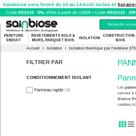
Sainbiose sera fermé du 10 au 14 Août inclus et
horaire
Code
REDU5
:
5%
offert à partir de 1000€ / Code
REDU10
:
10
PEINTURE
REVETEMENTS SOLS &
CONSTRUCTION 
ISOLATION
ENDUIT
MURS, PARQUET BOIS
BOIS
Accueil
Isolation
Isolation thermique par l'extérieur (IT
PAN
FILTRER PAR
Panne
CONDITIONNEMENT ISOLANT
Les
pann
articles
Panneau rigide
4
servent à 
Steico P
certifiée 
Grille
Lis
Affi
en