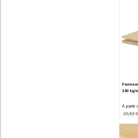
En stoc
Panneau
140 kg/
À partir 
22,52 €