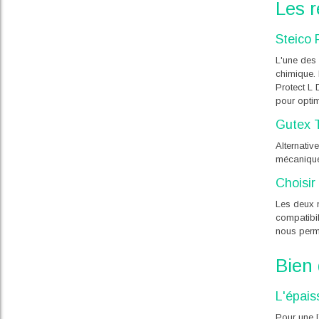
Les 
Steico 
L'une des 
chimique. 
Protect L 
pour optim
Gutex 
Alternativ
mécanique 
Choisir
Les deux m
compatibil
nous perme
Bien
L'épais
Pour une 