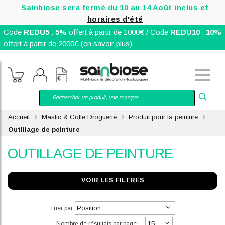
Sainbiose sera fermé du 10 au 14 Août inclus et
horaires d'été
Code
REDU5
:
5%
offert à partir de 1000€ / Code
REDU10
:
10%
offert à partir de 2000€ (
en savoir plus
)
Accueil
Mastic & Colle Droguerie
Produit pour la peinture
Outillage de peinture
OUTILLAGE DE PEINTURE
VOIR LES FILTRES
Trier par
Nombre de résultats par page :