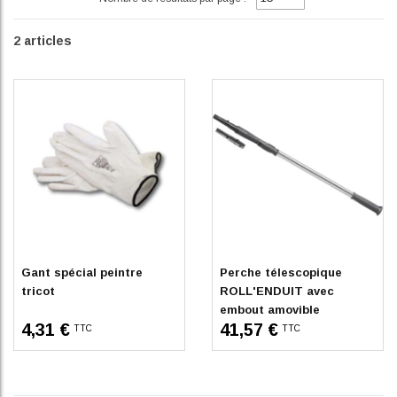
2
articles
Sur commande
En stock
Gant spécial peintre
Perche télescopique
tricot
ROLL'ENDUIT avec
embout amovible
4,31 €
41,57 €
TTC
TTC