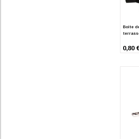
Sur co
Boite d
terras
0,80 
Sur co