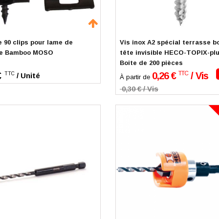
mmande
En stock
e 90 clips pour lame de
Vis inox A2 spécial terrasse b
se Bamboo MOSO
tête invisible HECO-TOPIX-pl
Boite de 200 pièces
TTC
€
0,26 €
/ Vis
TTC
/ Unité
À partir de
0,30 € / Vis
mmande
En stock