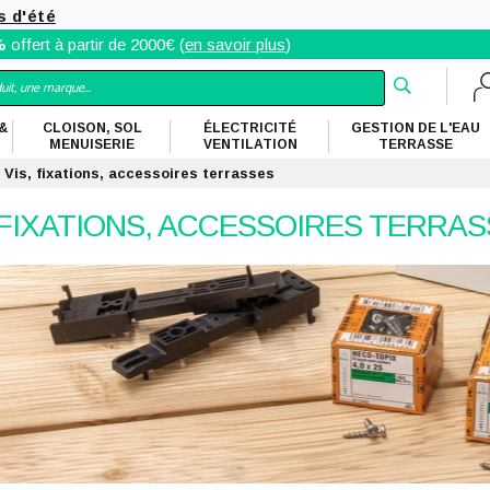
s d'été
%
offert à partir de 2000€ (
en savoir plus
)
&
CLOISON, SOL
ÉLECTRICITÉ
GESTION DE L'EAU
MENUISERIE
VENTILATION
TERRASSE
Vis, fixations, accessoires terrasses
 FIXATIONS, ACCESSOIRES TERRA