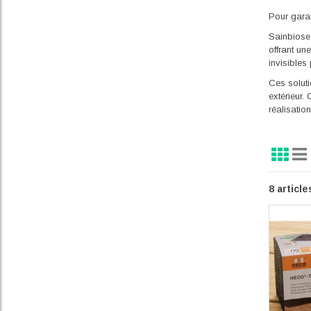
Pour garan
Sainbiose 
offrant un
invisibles
Ces soluti
extérieur.
réalisatio
Grille
Lis
Affi
en
8
article