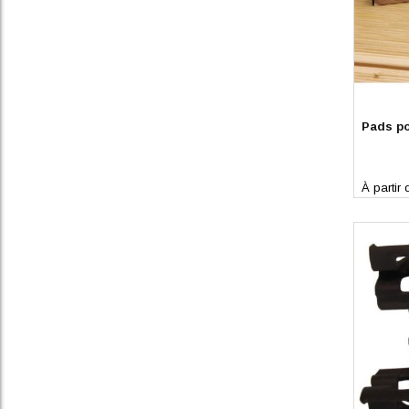
En stoc
Pads po
À partir 