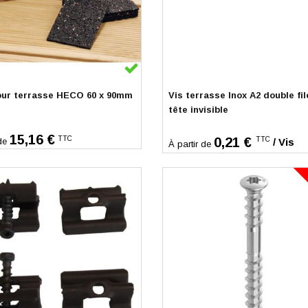
k
En stock
ur terrasse HECO 60 x 90mm
Vis terrasse Inox A2 double fi
tête invisible
15,16 €
TTC
0,21 €
TTC
/ Vis
de
À partir de