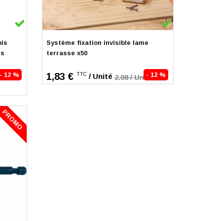
En stock
ois
Système fixation invisible lame
us
terrasse x50
- 12 %
1,83 €
- 12 %
TTC
/ Unité
2.08 / Unité
PROMO