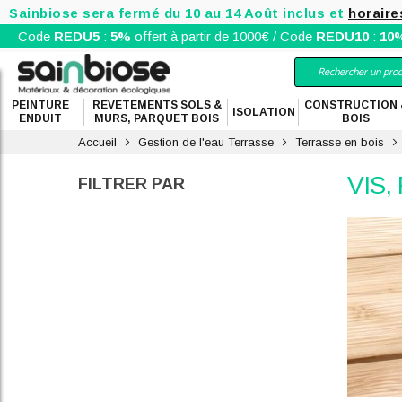
Sainbiose sera fermé du 10 au 14 Août inclus et
horaire
Code
REDU5
:
5%
offert à partir de 1000€ / Code
REDU10
:
10
PEINTURE
REVETEMENTS SOLS &
CONSTRUCTION 
ISOLATION
ENDUIT
MURS, PARQUET BOIS
BOIS
Accueil
Gestion de l'eau Terrasse
Terrasse en bois
VIS,
FILTRER PAR