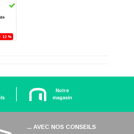
 de
- 12 %
n
Notre
ls
magasin
... AVEC NOS CONSEILS