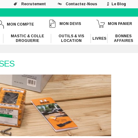
Recrutement
Contactez-Nous
Le Blog
MON DEVIS
MON PANIER
MON COMPTE
MASTIC & COLLE
OUTILS & VIS
BONNES
LIVRES
DROGUERIE
LOCATION
AFFAIRES
SSES