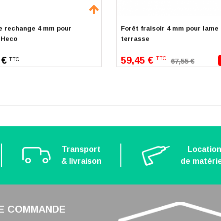
e rechange 4 mm pour
Forêt fraisoir 4 mm pour lame
r Heco
terrasse
59,45 €
 €
TTC
TTC
67,55 €
Transport
Locatio
& livraison
de matérie
E COMMANDE