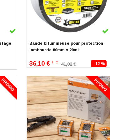
En stock
letage
Bande bitumineuse pour protection
lambourde 80mm x 20ml
36,10 €
TTC
41,02 €
- 12 %
PROMO
PROMO