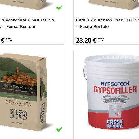
k
En stock
 d'accrochage naturel Bio-
Enduit de finition lisse LC7 Bi
o – Fassa Bortolo
– Fassa Bortolo
 €
23,28 €
TTC
TTC
k
Indisponible