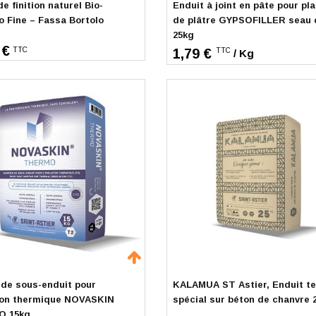
e finition naturel Bio-
Enduit à joint en pâte pour pl
o Fine – Fassa Bortolo
de plâtre GYPSOFILLER seau 
25kg
 €
TTC
1,79 €
TTC
/ Kg
mmande
Sur commande
 de sous-enduit pour
KALAMUA ST Astier, Enduit te
tion thermique NOVASKIN
spécial sur béton de chanvre 
 15kg