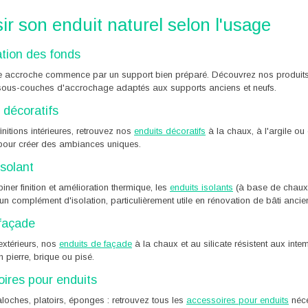
ir son enduit naturel selon l'usage
tion des fonds
 accroche commence par un support bien préparé. Découvrez nos produit
, sous-couches d'accrochage adaptés aux supports anciens et neufs.
 décoratifs
initions intérieures, retrouvez nos
enduits décoratifs
à la chaux, à l'argile ou 
 pour créer des ambiances uniques.
isolant
ner finition et amélioration thermique, les
enduits isolants
(à base de chaux 
un complément d'isolation, particulièrement utile en rénovation de bâti ancie
façade
extérieurs, nos
enduits de façade
à la chaux et au silicate résistent aux intem
 pierre, brique ou pisé.
ires pour enduits
taloches, platoirs, éponges : retrouvez tous les
accessoires pour enduits
néce