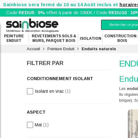
Sainbiose sera fermé du 10 au 14 Août inclus et
horaire
Code
REDU5
:
5%
offert à partir de 1000€ / Code
REDU10
:
10
PEINTURE
REVETEMENTS SOLS &
CONSTRUCTION 
ISOLATION
ENDUIT
MURS, PARQUET BOIS
BOIS
Accueil
Peinture Enduit
Enduits naturels
END
FILTRER PAR
Endui
CONDITIONNEMENT ISOLANT
Les
endui
article
Isolant en vrac
1
Ils régule
brique). 
ASPECT
article
Mat
1