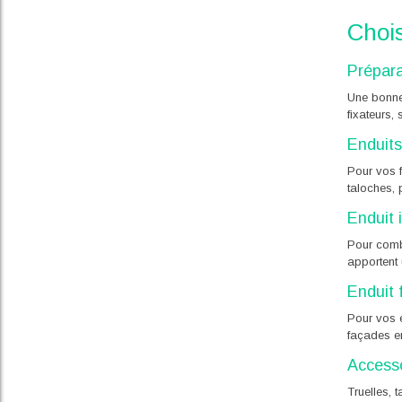
Chois
Prépara
Une bonne
fixateurs
Enduits
Pour vos f
taloches,
Enduit 
Pour combi
apportent 
Enduit 
Pour vos 
façades en
Accesso
Truelles, 