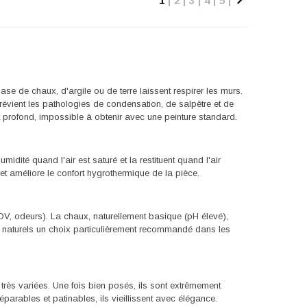
1
2
3
4
5
Suivant
se de chaux, d'argile ou de terre laissent respirer les murs.
prévient les pathologies de condensation, de salpêtre et de
et profond, impossible à obtenir avec une peinture standard.
umidité quand l'air est saturé et la restituent quand l'air
té et améliore le confort hygrothermique de la pièce.
COV, odeurs). La chaux, naturellement basique (pH élevé),
s naturels un choix particulièrement recommandé dans les
s très variées. Une fois bien posés, ils sont extrêmement
éparables et patinables, ils vieillissent avec élégance.