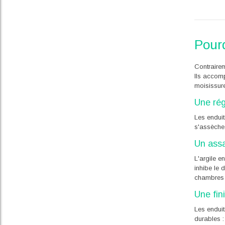
Pourq
Contrairem
Ils accomp
moisissure
Une rég
Les enduit
s'assèche.
Un assa
L'argile e
inhibe le 
chambres 
Une fin
Les enduit
durables :