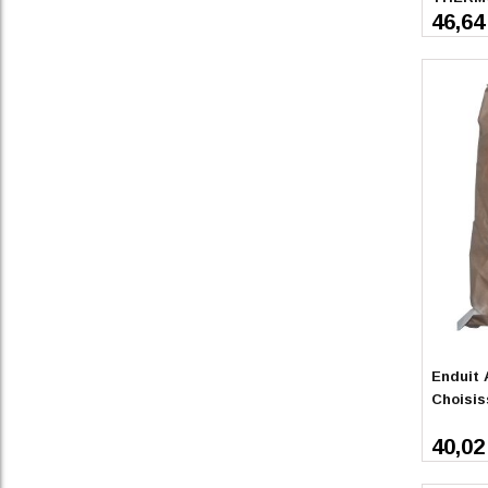
46,64
En stoc
Enduit A
Choisis
40,02