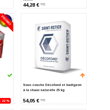
44,28 €
TTC
PROMO
Sur commande
Sous-couche Décofond et badigeon
à la chaux naturelle 25 kg
54,05 €
- 22 %
TTC