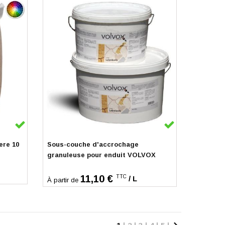
En stock
ere 10
Sous-couche d'accrochage
granuleuse pour enduit VOLVOX
11,10 €
TTC
/ L
À partir de
Page
Vous lisez actuellement la p
Page
Page
Page
Page
Page