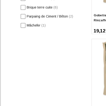
En stoc
articles
Brique terre cuite
6
Gobetis
articles
Parpaing de Ciment / Bêton
2
Rinzaff
article
Mâchefer
1
19,12
En stoc