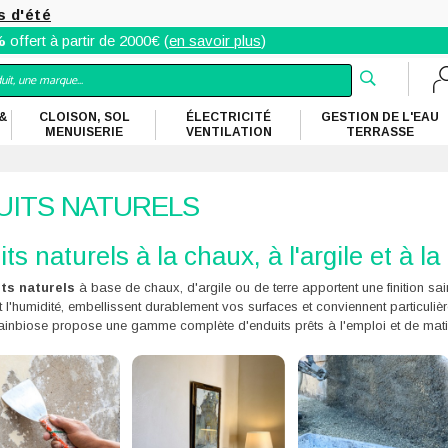
s d'été
%
offert à partir de 2000€ (
en savoir plus
)
&
CLOISON, SOL
ÉLECTRICITÉ
GESTION DE L'EAU
MENUISERIE
VENTILATION
TERRASSE
UITS NATURELS
ts naturels à la chaux, à l'argile et à la 
ts naturels
à base de chaux, d'argile ou de terre apportent une finition sain
nt l'humidité, embellissent durablement vos surfaces et conviennent particulièr
Sainbiose propose une gamme complète d'enduits prêts à l'emploi et de mat