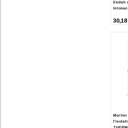
Enduit d
Intonac
30,18
Sur co
Mortier
l'isola
THERMO