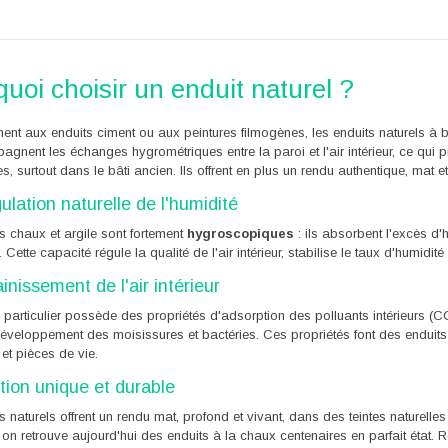
uoi choisir un enduit naturel ?
ent aux enduits ciment ou aux peintures filmogènes, les enduits naturels à ba
agnent les échanges hygrométriques entre la paroi et l'air intérieur, ce qui 
s, surtout dans le bâti ancien. Ils offrent en plus un rendu authentique, mat 
ulation naturelle de l'humidité
s chaux et argile sont fortement
hygroscopiques
: ils absorbent l'excès d'h
 Cette capacité régule la qualité de l'air intérieur, stabilise le taux d'humidi
inissement de l'air intérieur
n particulier possède des propriétés d'adsorption des polluants intérieurs (
développement des moisissures et bactéries. Ces propriétés font des enduit
et pièces de vie.
ition unique et durable
s naturels offrent un rendu mat, profond et vivant, dans des teintes naturelle
 on retrouve aujourd'hui des enduits à la chaux centenaires en parfait état. R