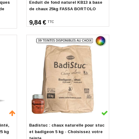
aques
Enduit de fond naturel KB13 à base
de
de chaux 25kg FASSA BORTOLO
9,84 €
TTC
En stock
inté,
Badistuc : chaux naturelle pour stuc
25 kg
et badigeon 5 kg - Choisissez votre
teinte