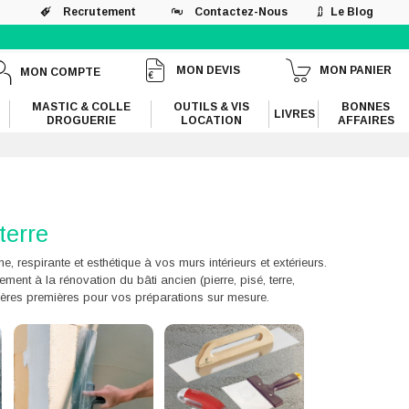
Recrutement
Contactez-Nous
Le Blog
MON DEVIS
MON PANIER
MON COMPTE
MASTIC & COLLE
OUTILS & VIS
BONNES
LIVRES
DROGUERIE
LOCATION
AFFAIRES
terre
e, respirante et esthétique à vos murs intérieurs et extérieurs.
ement à la rénovation du bâti ancien (pierre, pisé, terre,
ières premières pour vos préparations sur mesure.