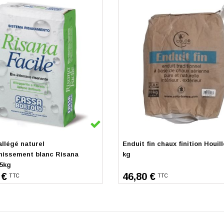
k
En stock
allégé naturel
Enduit fin chaux finition Houill
nissement blanc Risana
kg
25kg
 €
46,80 €
TTC
TTC