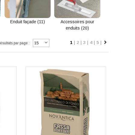
Enduit façade (11)
Accessoires pour
enduits (20)
Page
Vous lisez actuellement la p
Page
Page
Page
Page
Page
1
2
3
4
5
Suivant
sultats par page :