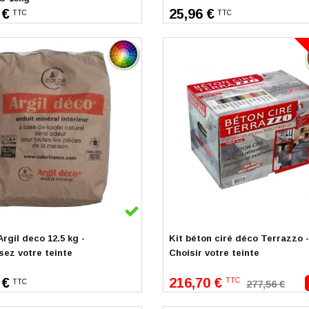
 €
25,96 €
TTC
TTC
k
En stock
rgil deco 12.5 kg -
Kit béton ciré déco Terrazzo -
sez votre teinte
Choisir votre teinte
216,70 €
 €
TTC
TTC
277,56 €