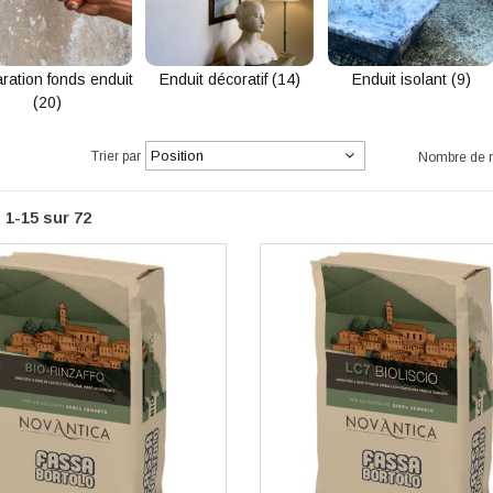
ration fonds enduit
Enduit décoratif (14)
Enduit isolant (9)
(20)
te
cher
Trier par
Nombre de ré
s
1
-
15
sur
72