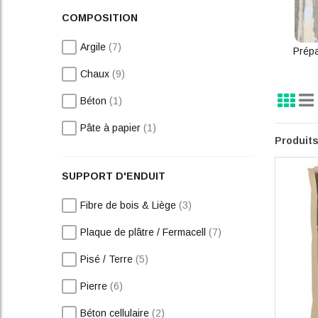
COMPOSITION
articles
Argile
7
Prépa
articles
Chaux
9
Grille
Lis
Affi
article
Béton
1
en
article
Pâte à papier
1
Produit
SUPPORT D'ENDUIT
articles
Fibre de bois & Liège
3
articles
Plaque de plâtre / Fermacell
7
articles
Pisé / Terre
5
articles
Pierre
6
articles
Béton cellulaire
2