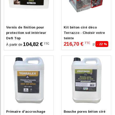
Sur commande
En stock
Vernis de finition pour
Kit béton ciré déco
protection sol intérieur
Terrazzo - Choisir votre
Defi Top
teinte
216,70 €
104,82 €
TTC
TTC
277,56 €
- 22 %
À partir de
En stock
Sur commande uniquement
Primaire d'accrochage
Bouche pores béton ciré