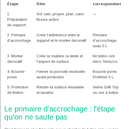
Étape
Rôle
correspondant
1.
Sol sain, propre, plan, sans
—
Préparation
fissure active
du support
2. Primaire
Créer l'adhérence entre le
Primaire
d'accrochage
support et le mortier décoratif
d'accrochage,
seau 5 L
3. Mortier
Créer la matière, la teinte et
Kit béton ciré
décoratif
l'aspect de surface
déco Terrazzo
4. Bouche-
Fermer la porosité résiduelle
Bouche-pores
pores
avant protection
Profinish 5 L
5. Protection
Rendre la surface résistante
Vernis Defi Top
de finition
et lavable
ou cire à béton
Le primaire d'accrochage : l'étape
qu'on ne saute pas