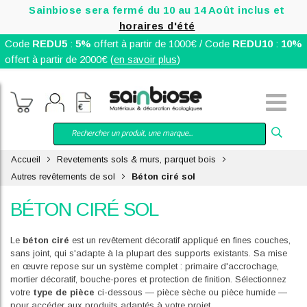
Sainbiose sera fermé du 10 au 14 Août inclus et
horaires d'été
Code
REDU5
:
5%
offert à partir de 1000€ / Code
REDU10
:
10%
offert à partir de 2000€ (
en savoir plus
)
Accueil
Revetements sols & murs, parquet bois
Autres revêtements de sol
Béton ciré sol
BÉTON CIRÉ SOL
Le
béton ciré
est un revêtement décoratif appliqué en fines couches,
sans joint, qui s'adapte à la plupart des supports existants. Sa mise
en œuvre repose sur un système complet : primaire d'accrochage,
mortier décoratif, bouche-pores et protection de finition. Sélectionnez
votre
type de pièce
ci-dessous — pièce sèche ou pièce humide —
pour accéder aux produits adaptés à votre projet.