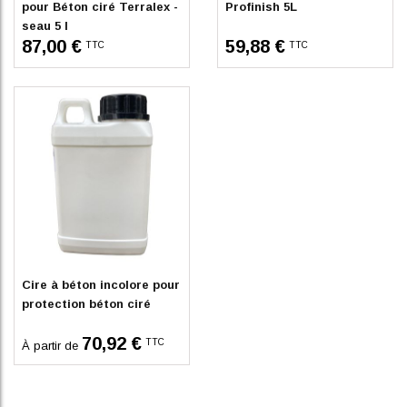
pour Béton ciré Terralex -
Profinish 5L
seau 5 l
87,00 €
59,88 €
TTC
TTC
En stock
Cire à béton incolore pour
protection béton ciré
70,92 €
TTC
À partir de