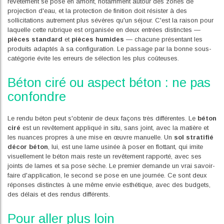
revêtement se pose en amont, notamment autour des zones de
projection d'eau, et la protection de finition doit résister à des
sollicitations autrement plus sévères qu'un séjour. C'est la raison pour
laquelle cette rubrique est organisée en deux entrées distinctes —
pièces standard
et
pièces humides
— chacune présentant les
produits adaptés à sa configuration. Le passage par la bonne sous-
catégorie évite les erreurs de sélection les plus coûteuses.
Béton ciré ou aspect béton : ne pas
confondre
Le rendu béton peut s'obtenir de deux façons très différentes. Le
béton
ciré
est un revêtement appliqué in situ, sans joint, avec la matière et
les nuances propres à une mise en œuvre manuelle. Un
sol stratifié
décor béton
, lui, est une lame usinée à poser en flottant, qui imite
visuellement le béton mais reste un revêtement rapporté, avec ses
joints de lames et sa pose sèche. Le premier demande un vrai savoir-
faire d'application, le second se pose en une journée. Ce sont deux
réponses distinctes à une même envie esthétique, avec des budgets,
des délais et des rendus différents.
Pour aller plus loin