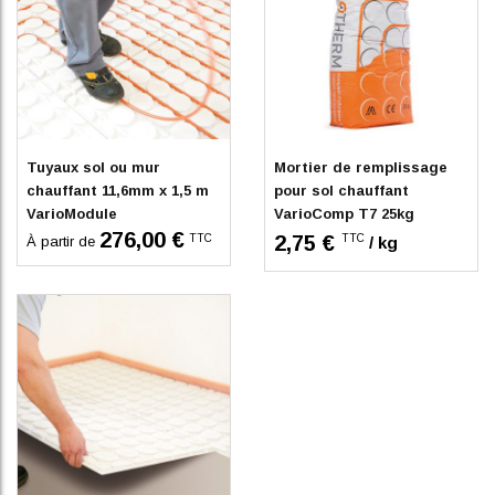
En stock
En stock
Tuyaux sol ou mur
Mortier de remplissage
chauffant 11,6mm x 1,5 m
pour sol chauffant
VarioModule
VarioComp T7 25kg
276,00 €
TTC
2,75 €
TTC
/ kg
À partir de
En stock