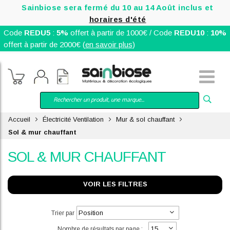
Sainbiose sera fermé du 10 au 14 Août inclus et
horaires d'été
Code
REDU5
:
5%
offert à partir de 1000€ / Code
REDU10
:
10%
offert à partir de 2000€ (
en savoir plus
)
Accueil
Électricité Ventilation
Mur & sol chauffant
Sol & mur chauffant
SOL & MUR CHAUFFANT
VOIR LES FILTRES
Trier par
Nombre de résultats par page :