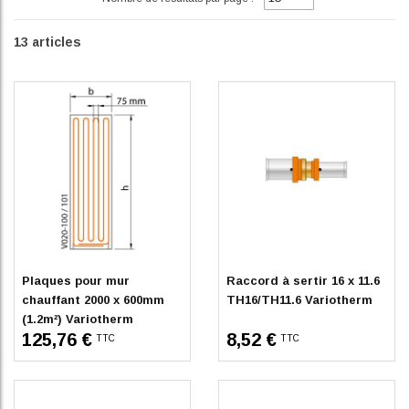
13
articles
En stock
En stock
Plaques pour mur
Raccord à sertir 16 x 11.6
chauffant 2000 x 600mm
TH16/TH11.6 Variotherm
(1.2m²) Variotherm
125,76 €
8,52 €
TTC
TTC