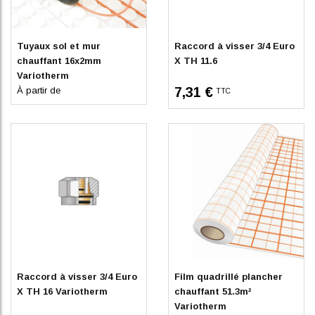
Indisponible
Indisponible
Tuyaux sol et mur
Raccord à visser 3/4 Euro
chauffant 16x2mm
X TH 11.6
Variotherm
7,31 €
À partir de
TTC
En stock
En stock
Raccord à visser 3/4 Euro
Film quadrillé plancher
X TH 16 Variotherm
chauffant 51.3m²
Variotherm