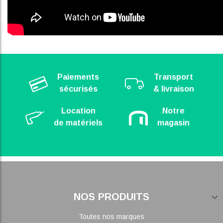
Paiements
Transport
sécurisés
& livraison
Location
Notre
de matériels
magasin
NOS PRODUITS
Toutes nos marques