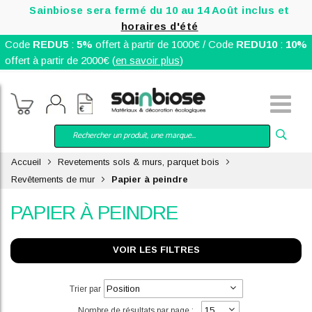
Sainbiose sera fermé du 10 au 14 Août inclus et
horaires d'été
Code
REDU5
:
5%
offert à partir de 1000€ / Code
REDU10
:
10%
offert à partir de 2000€ (
en savoir plus
)
Accueil
Revetements sols & murs, parquet bois
Revêtements de mur
Papier à peindre
PAPIER À PEINDRE
VOIR LES FILTRES
Trier par
Nombre de résultats par page :