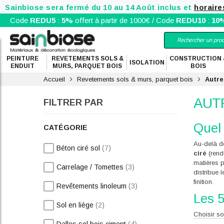
Sainbiose sera fermé du 10 au 14 Août inclus et
horaire
Code
REDU5
:
5%
offert à partir de 1000€ / Code
REDU10
:
10
PEINTURE
REVETEMENTS SOLS &
CONSTRUCTION 
ISOLATION
ENDUIT
MURS, PARQUET BOIS
BOIS
Accueil
Revetements sols & murs, parquet bois
Autre
AUT
FILTRER PAR
Quel 
CATÉGORIE
Au-delà de
articles
Béton ciré sol
7
ciré
(rend
matières p
articles
Carrelage / Tomettes
3
distribue 
finition.
articles
Revêtements linoleum
3
Les 5
articles
Sol en liège
2
Choisir so
articles
niveau de 