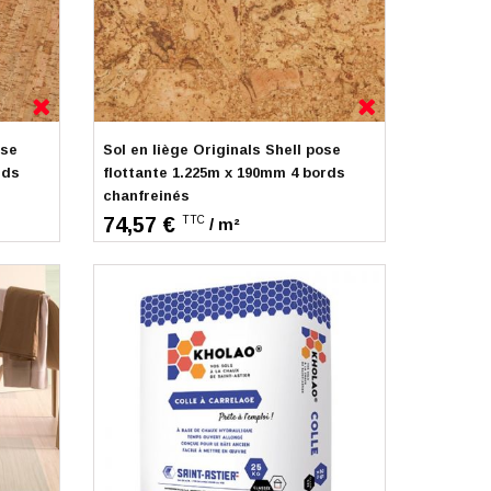
ères premières naturelles ou renouvelables : huile de lin,
t, c'est l'un des revêtements les plus écologiques du marché.
aturel : Marmoleum Modular (dalles à coller) et Marmoleum
Indisponible
ose
Sol en liège Originals Shell pose
rds
flottante 1.225m x 190mm 4 bords
e de hauteur
chanfreinés
74,57 €
TTC
/ m²