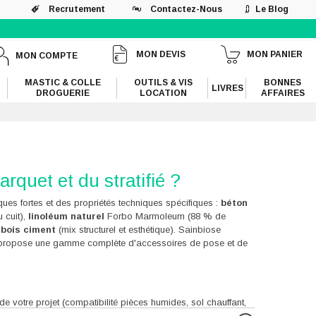
Recrutement
Contactez-Nous
Le Blog
MON DEVIS
MON PANIER
MON COMPTE
MASTIC & COLLE
OUTILS & VIS
BONNES
LIVRES
DROGUERIE
LOCATION
AFFAIRES
rquet et du stratifié ?
iques fortes et des propriétés techniques spécifiques :
béton
 cuit),
linoléum naturel
Forbo Marmoleum (88 % de
 bois ciment
(mix structurel et esthétique). Sainbiose
t propose une gamme complète d'accessoires de pose et de
de votre projet (compatibilité pièces humides, sol chauffant,
tes a sa propre logique, ses avantages et ses contraintes.