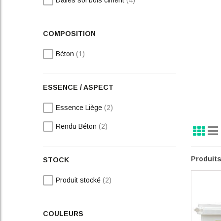
Dalles sol bois ciment
4
Cas n
Grande ten
COMPOSITION
millimètre
teintes po
article
Béton
1
Ses avan
Com
ESSENCE / ASPECT
Vér
articles
Bon
Essence Liège
2
Sur
articles
Grille
Lis
Rendu Béton
2
Affi
Pos
en
Ses inco
Produit
STOCK
Ne 
Ris
articles
Produit stocké
2
Néc
Pri
COULEURS