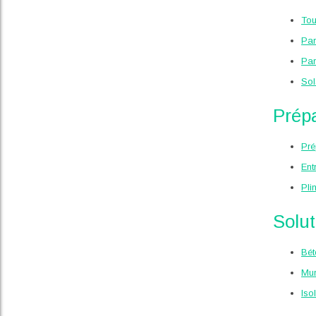
Tou
Par
Par
Sol
Prépa
Pré
Ent
Pli
Solut
Bét
Mur
Iso