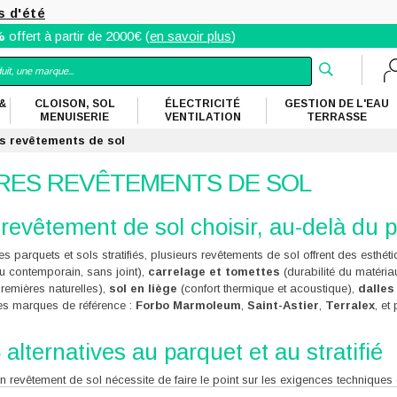
s d'été
%
offert à partir de 2000€ (
en savoir plus
)
&
CLOISON, SOL
ÉLECTRICITÉ
GESTION DE L'EAU
MENUISERIE
VENTILATION
TERRASSE
s revêtements de sol
RES REVÊTEMENTS DE SOL
revêtement de sol choisir, au-delà du pa
s parquets et sols stratifiés, plusieurs revêtements de sol offrent des esthét
u contemporain, sans joint),
carrelage et tomettes
(durabilité du matériau
remières naturelles),
sol en liège
(confort thermique et acoustique),
dalles
les marques de référence :
Forbo Marmoleum
,
Saint-Astier
,
Terralex
, e
 alternatives au parquet et au stratifié
n revêtement de sol nécessite de faire le point sur les exigences techniques 
passage) et sur vos souhaits esthétiques. Chacune des 5 typologies suivan