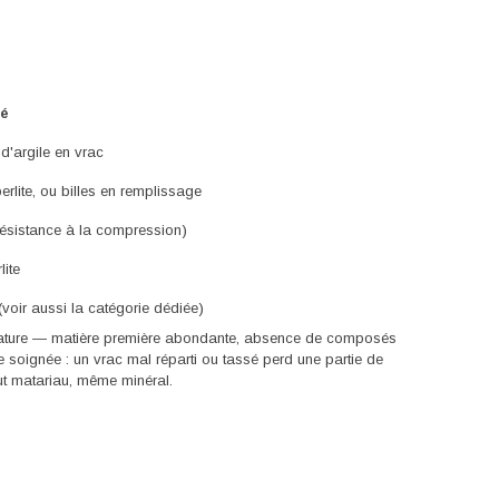
té
 d'argile en vrac
perlite, ou billes en remplissage
(résistance à la compression)
ite
voir aussi la catégorie dédiée)
 nature — matière première abondante, absence de composés
e soignée : un vrac mal réparti ou tassé perd une partie de
 tout matariau, même minéral.