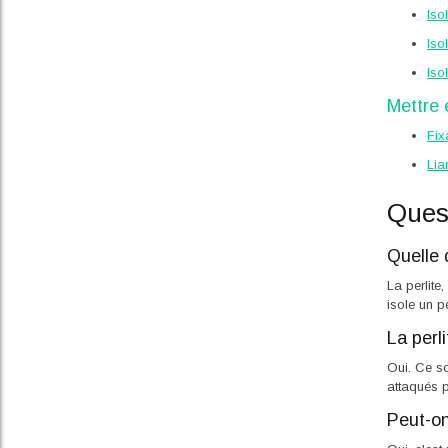
Iso
Iso
Iso
Mettre
Fix
Lia
Ques
Quelle d
La perlite
isole un p
La perl
Oui. Ce so
attaqués p
Peut-on