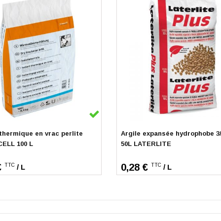
k
En stock
 thermique en vrac perlite
Argile expansée hydrophobe 3
ELL 100 L
50L LATERLITE
€
0,28 €
TTC
TTC
/ L
/ L