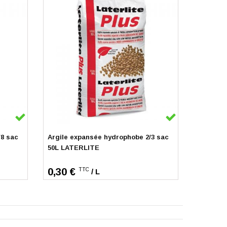
En stock
/8 sac
Argile expansée hydrophobe 2/3 sac
50L LATERLITE
0,30 €
TTC
/ L