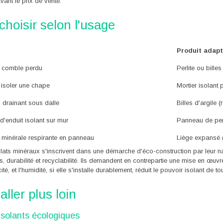
vant le prix de vente.
choisir selon l'usage
Produit adap
n comble perdu
Perlite ou billes
/ isoler une chape
Mortier isolant 
 drainant sous dalle
Billes d'argile 
d'enduit isolant sur mur
Panneau de perl
n minérale respirante en panneau
Liège expansé (
lats minéraux s'inscrivent dans une démarche d'éco-construction par leur
, durabilité et recyclabilité. Ils demandent en contrepartie une mise en œuvr
ité, et l'humidité, si elle s'installe durablement, réduit le pouvoir isolant de
aller plus loin
isolants écologiques