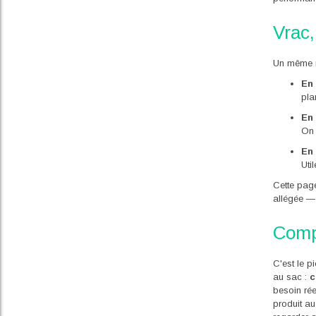
Vrac,
Un même m
En
pla
En
On 
En 
Uti
Cette page
allégée — 
Compa
C'est le p
au sac :
c
besoin rée
produit au