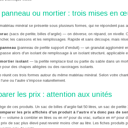
 panneau ou mortier : trois mises en 
atériau minéral se présente sous plusieurs formes, qui ne répondent pas 
 vrac
(sacs de perlite, billes d'argile) — on déverse, on répand, on nivelle. 
ncher, les caissons et les remplissages. Rapide et sans découpe, mais rés
 panneau
(panneau de perlite support d'enduit) — un granulat aggloméré en p
passe alors d'un isolant de remplissage à un isolant structuré, applicable en
mortier isolant
— la perlite remplace tout ou partie du sable dans un mortie
le pour des chapes allégées ou des ravoirages isolants.
 réunit ces trois formes autour du même matériau minéral. Selon votre chan
l'une ou l'autre s'impose naturellement.
rer les prix : attention aux unités
iège de ces produits. Un sac de billes d'argile fait 50 litres, un sac de perlit
omparer les prix affichés d'un produit à l'autre n'a donc pas de se
l — volume à combler en litres ou en m³ pour du vrac, surface en m² pour d
 prix de sac plus élevé peut revenir moins cher au litre. Les fiches produits 