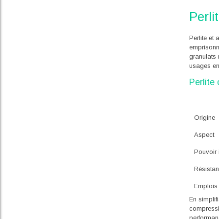
Perli
Perlite et
emprisonne
granulats 
usages en
Perlite
Origine
Aspect
Pouvoir 
Résista
Emplois
En simplifi
compressio
performan