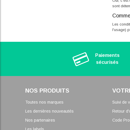
Oui, c'est
sont déter
Comment
Les condit
l'usage) p
Paiements
sécurisés
NOS PRODUITS
VOTR
Toutes nos marques
Suivi de
Les dernières nouveautés
Retour d'
Nos partenaires
Code Pr
Les labels