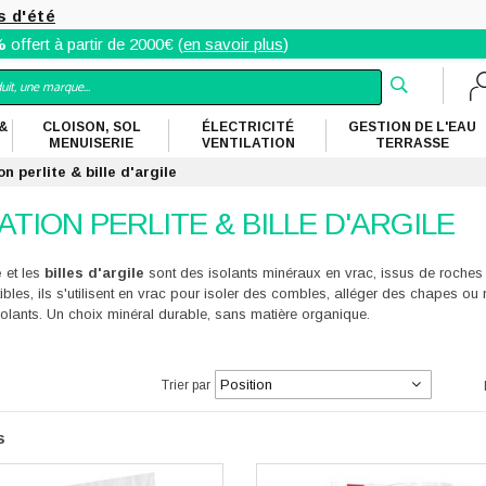
s d'été
%
offert à partir de 2000€ (
en savoir plus
)
&
CLOISON, SOL
ÉLECTRICITÉ
GESTION DE L'EAU
MENUISERIE
VENTILATION
TERRASSE
on perlite & bille d'argile
ATION PERLITE & BILLE D'ARGILE
e
et les
billes d'argile
sont des isolants minéraux en vrac, issus de roches
bles, ils s'utilisent en vrac pour isoler des combles, alléger des chapes ou
solants. Un choix minéral durable, sans matière organique.
te
cher
Trier par
s