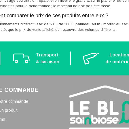
 un usage courant : on répartit et on nivelle le granulat sur le plancher du c
minantes pour la performance ; le matériau ne doit pas être tassé.
 comparer le prix de ces produits entre eux ?
ionnements diffèrent : sac de 50 L, de 100 L, panneau au m², mortier au sac. C
lutôt que le prix de vente affiché, qui recouvre des volumes différents.
Transport
Locatio
& livraison
de matérie
E COMMANDE
 votre commande
un produit
omo