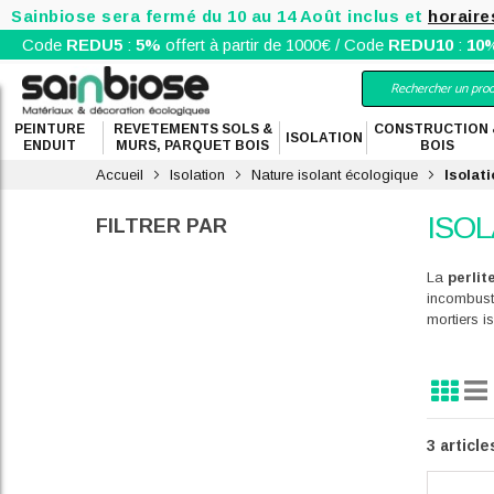
Sainbiose sera fermé du 10 au 14 Août inclus et
horaire
Code
REDU5
:
5%
offert à partir de 1000€ / Code
REDU10
:
10
PEINTURE
REVETEMENTS SOLS &
CONSTRUCTION 
ISOLATION
ENDUIT
MURS, PARQUET BOIS
BOIS
Accueil
Isolation
Nature isolant écologique
Isolati
ISOL
FILTRER PAR
La
perlit
incombusti
mortiers i
Grille
Lis
Affi
en
3
article