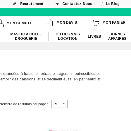
Recrutement
Contactez-Nous
Le Blog
MON DEVIS
MON PANIER
MON COMPTE
MASTIC & COLLE
OUTILS & VIS
BONNES
LIVRES
DROGUERIE
LOCATION
AFFAIRES
 expansées à haute température. Légers, imputrescibles et
 remplir des caissons, et se déclinent aussi en panneaux et
Nombre de résultats par page :