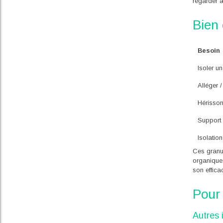
regarder a
Bien 
Besoin
Isoler u
Alléger 
Hérisson
Support 
Isolatio
Ces granu
organiques
son efficac
Pour 
Autres 