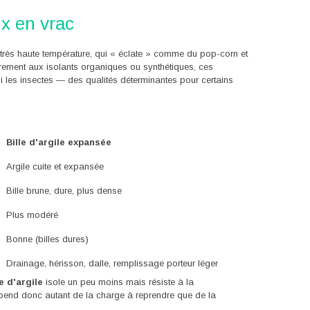
aux en vrac
à très haute température, qui « éclate » comme du pop-corn et
airement aux isolants organiques ou synthétiques, ces
ni les insectes — des qualités déterminantes pour certains
Bille d'argile expansée
Argile cuite et expansée
Bille brune, dure, plus dense
Plus modéré
Bonne (billes dures)
Drainage, hérisson, dalle, remplissage porteur léger
le d'argile
isole un peu moins mais résiste à la
dépend donc autant de la charge à reprendre que de la