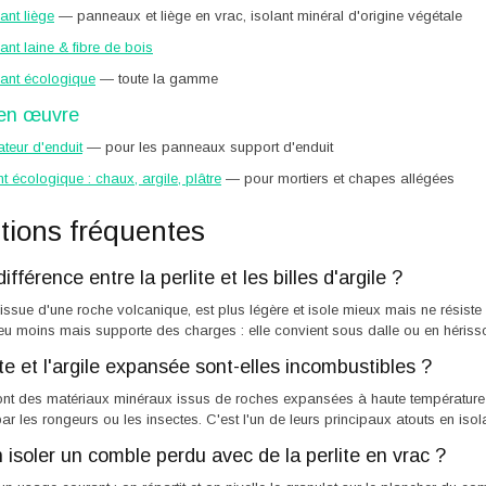
lant liège
— panneaux et liège en vrac, isolant minéral d'origine végétale
lant laine & fibre de bois
lant écologique
— toute la gamme
 en œuvre
ateur d'enduit
— pour les panneaux support d'enduit
nt écologique : chaux, argile, plâtre
— pour mortiers et chapes allégées
tions fréquentes
ifférence entre la perlite et les billes d'argile ?
, issue d'une roche volcanique, est plus légère et isole mieux mais ne résiste
eu moins mais supporte des charges : elle convient sous dalle ou en hériss
ite et l'argile expansée sont-elles incombustibles ?
nt des matériaux minéraux issus de roches expansées à haute température : 
ar les rongeurs ou les insectes. C'est l'un de leurs principaux atouts en isola
 isoler un comble perdu avec de la perlite en vrac ?