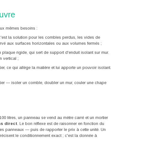
œuvre
aux mêmes besoins :
C'est la solution pour les combles perdus, les vides de
ervé aux surfaces horizontales ou aux volumes fermés ;
laque rigide, qui sert de support d'enduit isolant sur mur.
 vertical ;
r, ce qui allège la matière et lui apporte un pouvoir isolant.
tier — isoler un comble, doubler un mur, couler une chape
e 100 litres, un panneau se vend au mètre carré et un mortier
ns direct
. Le bon réflexe est de raisonner en fonction du
es panneaux — puis de rapporter le prix à cette unité. Un
précisent le conditionnement exact ; c'est la donnée à