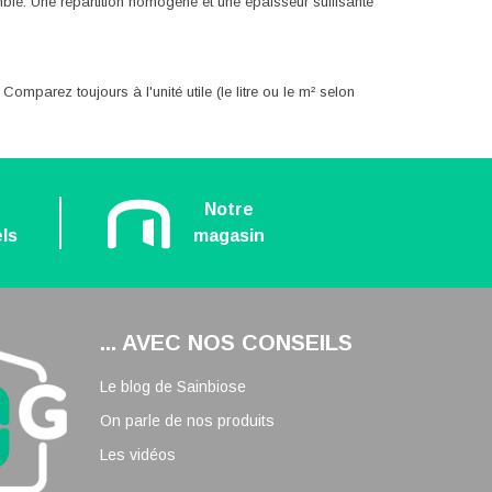
omble. Une répartition homogène et une épaisseur suffisante
omparez toujours à l'unité utile (le litre ou le m² selon
n
Notre
ls
magasin
... AVEC NOS CONSEILS
Le blog de Sainbiose
On parle de nos produits
Les vidéos