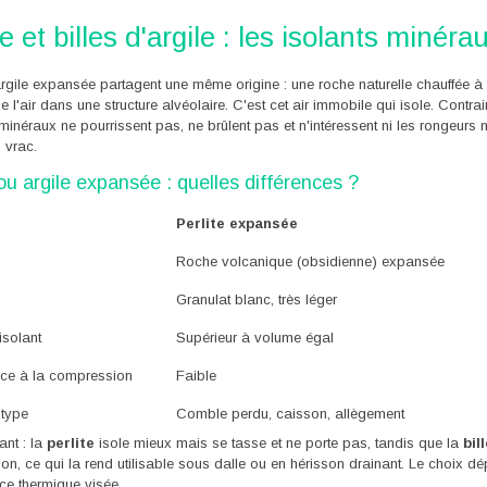
te et billes d'argile : les isolants minér
 argile expansée partagent une même origine : une roche naturelle chauffée 
 l'air dans une structure alvéolaire. C'est cet air immobile qui isole. Contr
minéraux ne pourrissent pas, ne brûlent pas et n'intéressent ni les rongeurs 
 vrac.
 ou argile expansée : quelles différences ?
Perlite expansée
Roche volcanique (obsidienne) expansée
Granulat blanc, très léger
isolant
Supérieur à volume égal
nce à la compression
Faible
 type
Comble perdu, caisson, allègement
ant : la
perlite
isole mieux mais se tasse et ne porte pas, tandis que la
bil
n, ce qui la rend utilisable sous dalle ou en hérisson drainant. Le choix 
ce thermique visée.