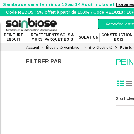
Sainbiose sera fermé du 10 au 14 Août inclus et
horaire
Code
REDU5
:
5%
offert à partir de 1000€ / Code
REDU10
:
10
PEINTURE
REVETEMENTS SOLS &
CONSTRUCTION 
ISOLATION
ENDUIT
MURS, PARQUET BOIS
BOIS
Accueil
Électricité Ventilation
Bio-électricité
Peintu
PEI
FILTRER PAR
Grille
Lis
Affi
en
2
article