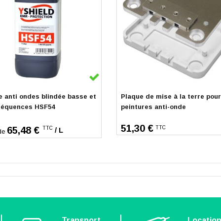
k
Indisponible
e anti ondes blindée basse et
Plaque de mise à la terre pour
réquences HSF54
peintures anti-onde
51,30 €
65,48 €
TTC
TTC
/ L
de
Transport
Locatio