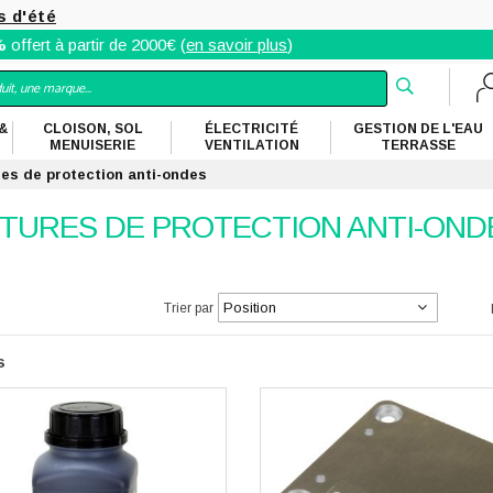
s d'été
%
offert à partir de 2000€ (
en savoir plus
)
&
CLOISON, SOL
ÉLECTRICITÉ
GESTION DE L'EAU
MENUISERIE
VENTILATION
TERRASSE
res de protection anti-ondes
NTURES DE PROTECTION ANTI-OND
te
cher
Trier par
s