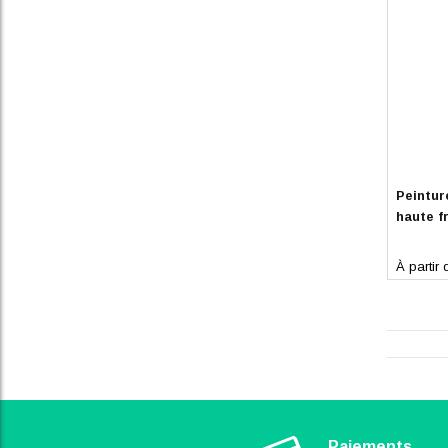
En stoc
Peintur
haute f
À partir 
Paiements