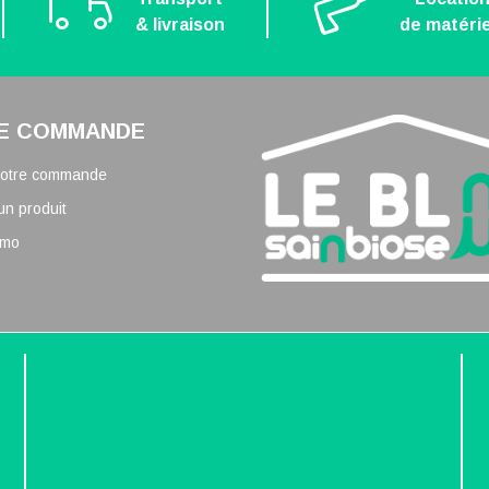
& livraison
de matérie
E COMMANDE
 votre commande
un produit
omo