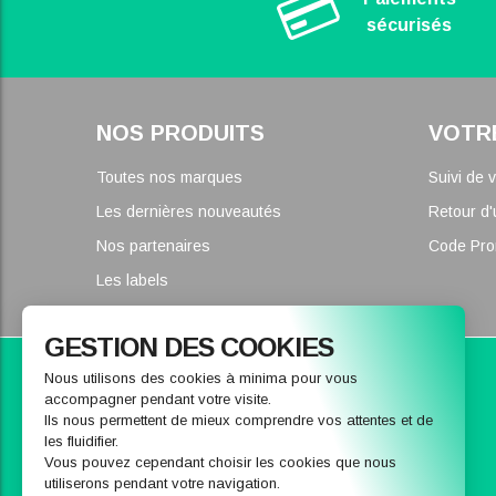
sécurisés
NOS PRODUITS
VOTR
Toutes nos marques
Suivi de
Les dernières nouveautés
Retour d'
Nos partenaires
Code Pr
Les labels
GESTION DES COOKIES
Parce que nous pouvons vous conseiller
Nous utilisons des cookies à minima pour vous
accompagner pendant votre visite.
CONTACTEZ-NOUS
Ils nous permettent de mieux comprendre vos attentes et de
les fluidifier.
Vous pouvez cependant choisir les cookies que nous
utiliserons pendant votre navigation.
Nous envoyer un message