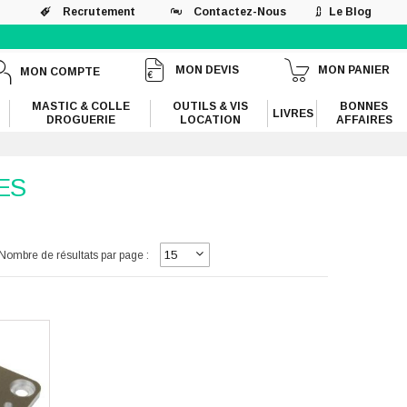
Recrutement
Contactez-Nous
Le Blog
MON DEVIS
MON PANIER
MON COMPTE
MASTIC & COLLE
OUTILS & VIS
BONNES
LIVRES
DROGUERIE
LOCATION
AFFAIRES
ES
Nombre de résultats par page :