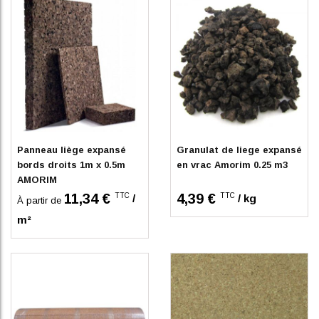
En stock
Sur commande
Panneau liège expansé
Granulat de liege expansé
bords droits 1m x 0.5m
en vrac Amorim 0.25 m3
AMORIM
11,34 €
4,39 €
TTC
TTC
/
/ kg
À partir de
m²