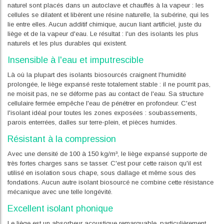
naturel sont placés dans un autoclave et chauffés à la vapeur : les
cellules se dilatent et libèrent une résine naturelle, la subérine, qui les
lie entre elles. Aucun additif chimique, aucun liant artificiel, juste du
liège et de la vapeur d'eau. Le résultat : l'un des isolants les plus
naturels et les plus durables qui existent.
Insensible à l'eau et imputrescible
Là où la plupart des isolants biosourcés craignent l'humidité
prolongée, le liège expansé reste totalement stable : il ne pourrit pas,
ne moisit pas, ne se déforme pas au contact de l'eau. Sa structure
cellulaire fermée empêche l'eau de pénétrer en profondeur. C'est
l'isolant idéal pour toutes les zones exposées : soubassements,
parois enterrées, dalles sur terre-plein, et pièces humides.
Résistant à la compression
Avec une densité de 100 à 150 kg/m³, le liège expansé supporte de
très fortes charges sans se tasser. C'est pour cette raison qu'il est
utilisé en isolation sous chape, sous dallage et même sous des
fondations. Aucun autre isolant biosourcé ne combine cette résistance
mécanique avec une telle longévité.
Excellent isolant phonique
Le liège est un absorbeur acoustique remarquable, particulièrement