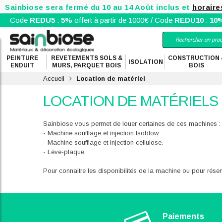
Sainbiose sera fermé du 10 au 14 Août inclus et
horaire
Code
REDU5
:
5%
offert à partir de 1000€ / Code
REDU10
:
10
PEINTURE
REVETEMENTS SOLS &
CONSTRUCTION 
ISOLATION
ENDUIT
MURS, PARQUET BOIS
BOIS
Accueil
Location de matériel
LOCATION DE MATÉRIELS
Sainbiose vous permet de louer certaines de ces machines :
- Machine soufflage et injection Isoblow.
- Machine soufflage et injection cellulose.
- Lève-plaque.
Pour connaitre les disponibilités de la machine ou pour rése
Paiements