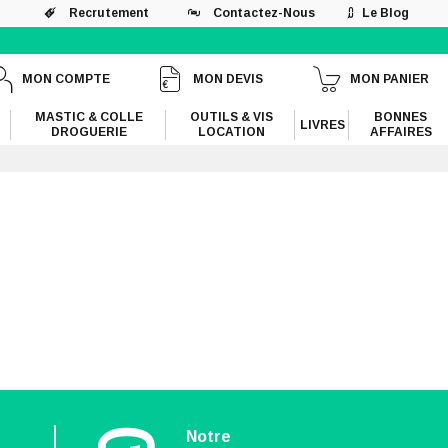
Recrutement
Contactez-Nous
Le Blog
MON COMPTE
MON DEVIS
MON PANIER
MASTIC & COLLE
OUTILS & VIS
BONNES
LIVRES
DROGUERIE
LOCATION
AFFAIRES
n
Notre