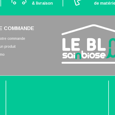
& livraison
de matérie
E COMMANDE
 votre commande
un produit
omo