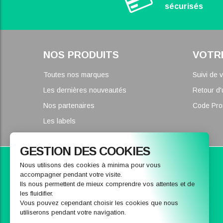
sécurisés
NOS PRODUITS
VOTR
Toutes nos marques
Suivi de
Les dernières nouveautés
Retour d'
Nos partenaires
Code Pr
Les labels
GESTION DES COOKIES
Parce que nous pouvons vous conseiller
Nous utilisons des cookies à minima pour vous
accompagner pendant votre visite.
CONTACTEZ-NOUS
Ils nous permettent de mieux comprendre vos attentes et de
les fluidifier.
Vous pouvez cependant choisir les cookies que nous
utiliserons pendant votre navigation.
Nous envoyer un message