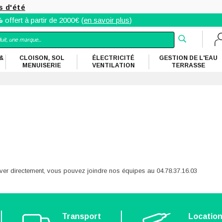
s d'été
%
offert à partir de 2000€ (
en savoir plus
)
&
CLOISON, SOL
ÉLECTRICITÉ
GESTION DE L'EAU
MENUISERIE
VENTILATION
TERRASSE
rver directement, vous pouvez joindre nos équipes au 04.78.37.16.03
Transport
Locatio