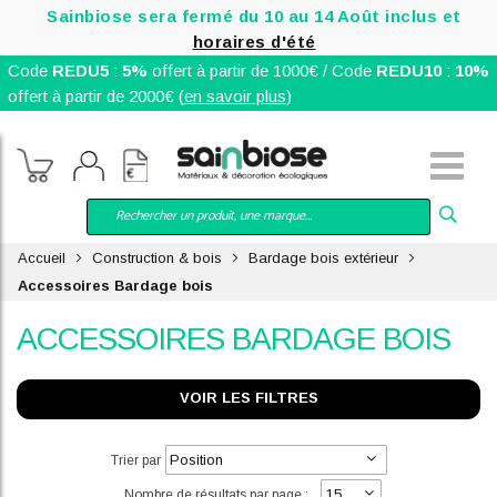
Sainbiose sera fermé du 10 au 14 Août inclus et
horaires d'été
Code
REDU5
:
5%
offert à partir de 1000€ / Code
REDU10
:
10%
offert à partir de 2000€ (
en savoir plus
)
Accueil
Construction & bois
Bardage bois extérieur
Accessoires Bardage bois
ACCESSOIRES BARDAGE BOIS
VOIR LES FILTRES
Trier par
Nombre de résultats par page :