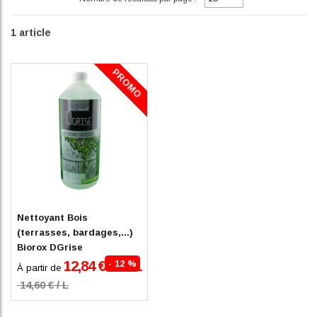
1
article
PROMO
En stock
Nettoyant Bois
(terrasses, bardages,...)
Biorox DGrise
TTC
12,84 €
- 12 %
/ L
À partir de
14,60 € / L