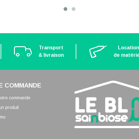
Transport
Locatio
& livraison
de matérie
E COMMANDE
 votre commande
un produit
omo