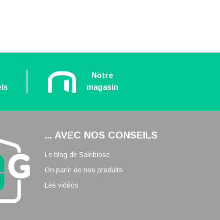
n
Notre
ls
magasin
... AVEC NOS CONSEILS
Le blog de Sainbiose
On parle de nos produits
Les vidéos