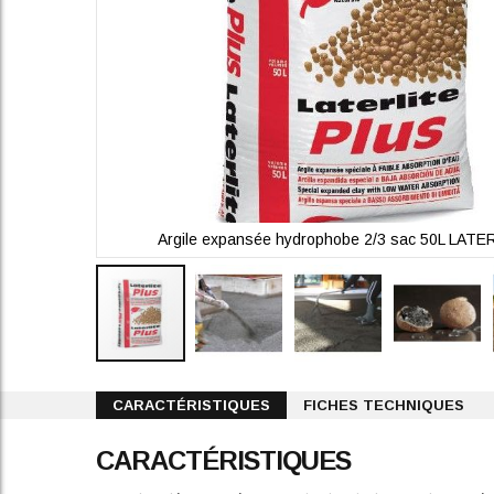
RLITE
Argile expansée hydrophobe 2/3 sac 50L LATE
Skip
to
CARACTÉRISTIQUES
FICHES TECHNIQUES
the
beginning
CARACTÉRISTIQUES
of
the