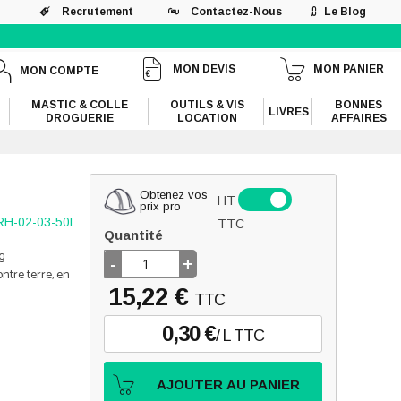
Recrutement
Contactez-Nous
Le Blog
MON DEVIS
MON PANIER
MON COMPTE
MASTIC & COLLE
OUTILS & VIS
BONNES
LIVRES
DROGUERIE
LOCATION
AFFAIRES
Obtenez vos
HT
prix pro
H-02-03-50L
TTC
Quantité
g
-
+
ontre terre, en
15,22 €
TTC
0,30 €
/ L TTC
AJOUTER AU PANIER