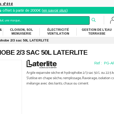
s d'été
%
offert à partir de 2000€ (
en savoir plus
)
&
CLOISON, SOL
ÉLECTRICITÉ
GESTION DE L'EAU
MENUISERIE
VENTILATION
TERRASSE
phobe 2/3 sac 50L LATERLITE
BE 2/3 SAC 50L LATERLITE
Ref :
PG-AR
Argile expansée sèche et hydrophobe 2/3 sac 50 L ou 22.5 k
S'utilise en chape sèche, remplissage, Ravoirage, isolation c
mélange avec des liants; chaux ou ciment.