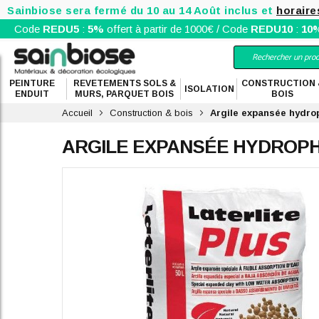
Sainbiose sera fermé du 10 au 14 Août inclus et
horaire
Code
REDU5
:
5%
offert à partir de 1000€ / Code
REDU10
:
10
PEINTURE
REVETEMENTS SOLS &
CONSTRUCTION 
ISOLATION
ENDUIT
MURS, PARQUET BOIS
BOIS
Accueil
Construction & bois
Argile expansée hydro
ARGILE EXPANSÉE HYDROPHO
Skip
to
the
end
of
the
images
gallery