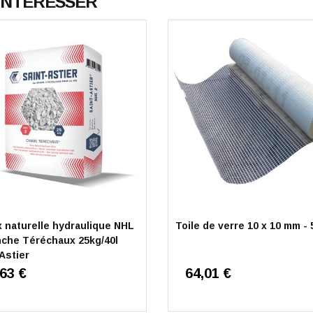
 INTÉRESSER
 naturelle hydraulique NHL
Toile de verre 10 x 10 mm - 
nche Téréchaux 25kg/40l
Astier
,63 €
64,01 €