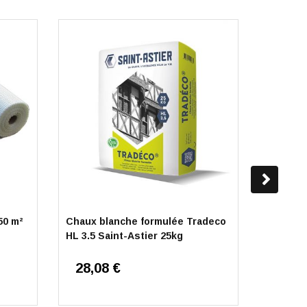
50 m²
Chaux blanche formulée Tradeco
Poutre 
HL 3.5 Saint-Astier 25kg
À partir d
28,08 €
23,43