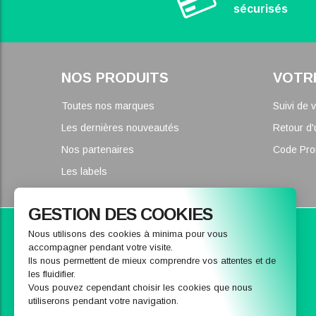
sécurisés
NOS PRODUITS
VOTR
Toutes nos marques
Suivi de
Les dernières nouveautés
Retour d'
Nos partenaires
Code Pr
Les labels
GESTION DES COOKIES
Parce que nous pouvons vous conseiller
Nous utilisons des cookies à minima pour vous
accompagner pendant votre visite.
CONTACTEZ-NOUS
Ils nous permettent de mieux comprendre vos attentes et de
les fluidifier.
Vous pouvez cependant choisir les cookies que nous
utiliserons pendant votre navigation.
Nous envoyer un message