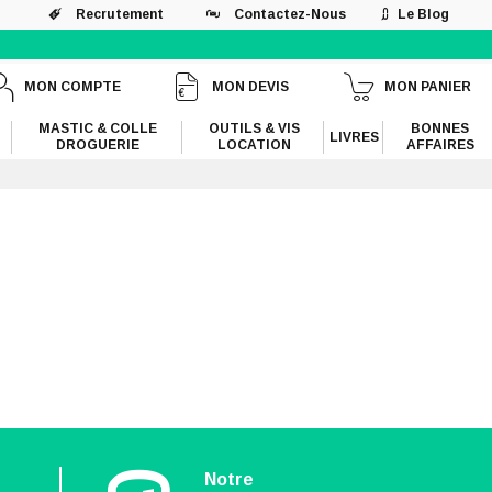
Recrutement
Contactez-Nous
Le Blog
MON COMPTE
MON DEVIS
MON PANIER
MASTIC & COLLE
OUTILS & VIS
BONNES
LIVRES
DROGUERIE
LOCATION
AFFAIRES
n
Notre