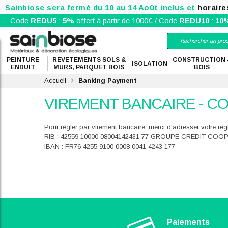
Sainbiose sera fermé du 10 au 14 Août inclus et
horaire
Code
REDU5
:
5%
offert à partir de 1000€ / Code
REDU10
:
10
PEINTURE
REVETEMENTS SOLS &
CONSTRUCTION 
ISOLATION
ENDUIT
MURS, PARQUET BOIS
BOIS
Accueil
Banking Payment
VIREMENT BANCAIRE - C
Pour régler par virement bancaire, merci d'adresser votre règ
RIB : 42559 10000 08004142431 77 GROUPE CREDIT COO
IBAN : FR76 4255 9100 0008 0041 4243 177
Paiements