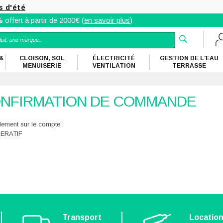
s d'été
%
offert à partir de 2000€ (
en savoir plus
)
&
CLOISON, SOL
ÉLECTRICITÉ
GESTION DE L'EAU
MENUISERIE
VENTILATION
TERRASSE
ONFIRMATION DE COMMANDE
lement sur le compte :
PERATIF
Transport
Locatio