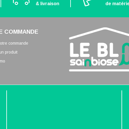
& livraison
de matérie
E COMMANDE
 votre commande
un produit
omo