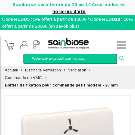
Sainbiose sera fermé du 10 au 14 Août inclus et
horaires d'été
Code
REDU5
:
5%
offert à partir de 1000€ / Code
REDU10
:
10%
offert à partir de 2000€ (
en savoir plus
)
Accueil
Électricité Ventilation
Ventilation
Commande de VMC
Boitier de fixation pour commande petit modèle - 25 mm
Skip
to
the
end
of
the
images