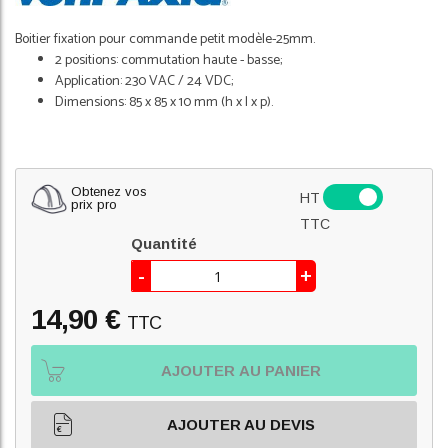
Boitier fixation pour commande petit modèle-25mm.
2 positions: commutation haute - basse;
Application: 230 VAC / 24 VDC;
Dimensions: 85 x 85 x 10 mm (h x l x p).
Obtenez vos
HT
prix pro
TTC
Quantité
-
+
14,90 €
TTC
AJOUTER AU PANIER
AJOUTER AU DEVIS