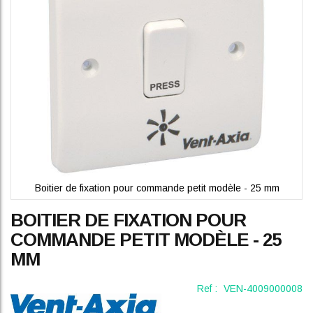
gallery
Boitier de fixation pour commande petit modèle - 25 mm
Skip
BOITIER DE FIXATION POUR
to
the
COMMANDE PETIT MODÈLE - 25
beginning
MM
of
the
images
Ref :
VEN-4009000008
gallery