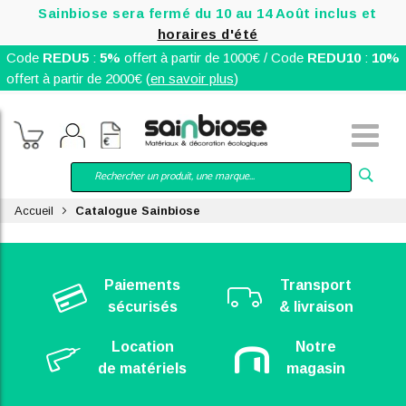
Sainbiose sera fermé du 10 au 14 Août inclus et
horaires d'été
Code
REDU5
:
5%
offert à partir de 1000€ / Code
REDU10
:
10%
offert à partir de 2000€ (
en savoir plus
)
Accueil
Catalogue Sainbiose
Paiements
Transport
sécurisés
& livraison
Location
Notre
de matériels
magasin