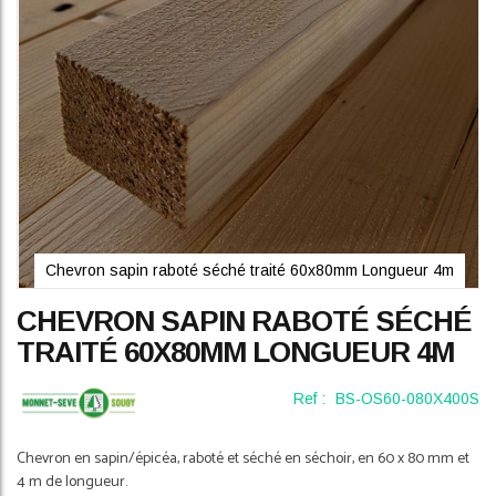
Chevron sapin raboté séché traité 60x80mm Longueur 4m
Skip
CHEVRON SAPIN RABOTÉ SÉCHÉ
to
the
TRAITÉ 60X80MM LONGUEUR 4M
beginning
of
Ref :
BS-OS60-080X400S
the
images
gallery
Chevron en sapin/épicéa, raboté et séché en séchoir, en 60 x 80 mm et
4 m de longueur.