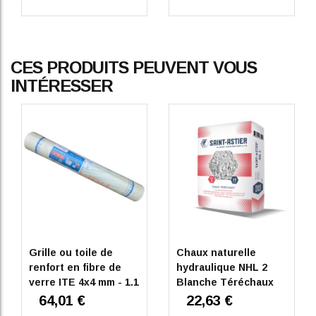
CES PRODUITS PEUVENT VOUS
INTÉRESSER
Grille ou toile de
Chaux naturelle
renfort en fibre de
hydraulique NHL 2
verre ITE 4x4 mm - 1.1
Blanche Téréchaux
x 50 m Vertex
25kg/40l Saint Astier
64,01 €
22,63 €