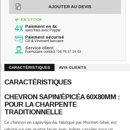
AJOUTER AU DEVIS
EN STOCK
Paiement en 4x
sans frais avec Paypal
Paiement sécurisé
CB & Virement bancaire
Service client
Formulaire contact
/
04.78.37.16.03
CARACTÉRISTIQUES
AVIS CLIENTS
CARACTÉRISTIQUES
CHEVRON SAPIN/ÉPICÉA 60X80MM :
POUR LA CHARPENTE
TRADITIONNELLE
Ce chevron en sapin/épicéa, fabriqué par Monnet-Sève, est
raboté sur ses quatre faces avec arêtes cassées pour un