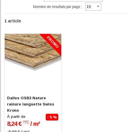
Nombre de résultats par page :
1
article
PROMO
En stock
Dalles OSB3 Nature
rainure languette Swiss
Krono
À partir de
- 5 %
TTC
8,24 €
/ m²
8,68 € / m²