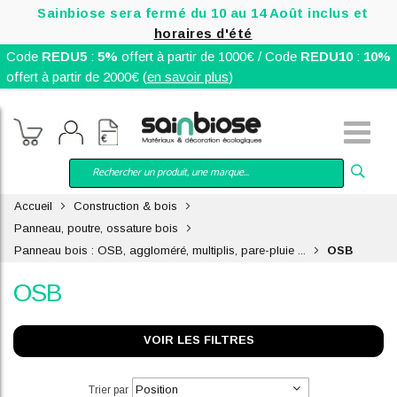
Sainbiose sera fermé du 10 au 14 Août inclus et
horaires d'été
Code
REDU5
:
5%
offert à partir de 1000€ / Code
REDU10
:
10%
offert à partir de 2000€ (
en savoir plus
)
Accueil
Construction & bois
Panneau, poutre, ossature bois
Panneau bois : OSB, aggloméré, multiplis, pare-pluie ...
OSB
OSB
VOIR LES FILTRES
Trier par