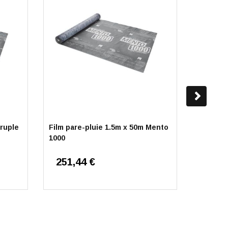
ruple
Film pare-pluie 1.5m x 50m Mento
Membran
1000
pluie So
50m
251,44 €
227,