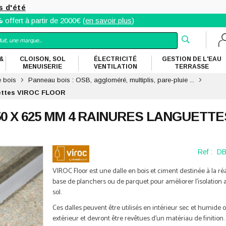
s d'été
%
offert à partir de 2000€ (
en savoir plus
)
&
CLOISON, SOL
ÉLECTRICITÉ
GESTION DE L'EAU
MENUISERIE
VENTILATION
TERRASSE
e bois
Panneau bois : OSB, aggloméré, multiplis, pare-pluie ...
guettes VIROC FLOOR
50 X 625 MM 4 RAINURES LANGUETTE
Ref :
DB
VIROC Floor est une dalle en bois et ciment destinée à la réa
base de planchers ou de parquet pour améliorer l'isolation
sol.
Ces dalles peuvent être utilisés en intérieur sec et humide 
extérieur et devront être revêtues d'un matériau de finition.