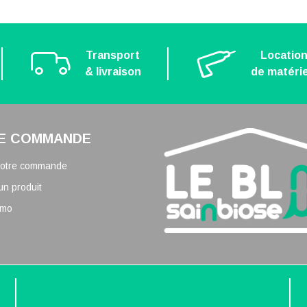
Transport
Locatio
& livraison
de matérie
E COMMANDE
 votre commande
un produit
omo