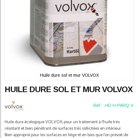
Huile dure sol et mur VOLVOX
Skip
HUILE DURE SOL ET MUR VOLVOX
to
the
beginning
Ref :
HD-H-PARQ-V
of
the
images
Huile dure écologique VOLVOX, pour un traitement à l'huile très
gallery
résistant et bien pénétrant de surfaces très sollicitées en intérieur.
Bien approprié pour les surfaces en liège et en bois que l'on prévoit de