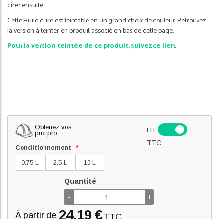
cirer ensuite.
Cette Huile dure est teintable en un grand choix de couleur. Retrouvez
la version à teinter en produit associé en bas de cette page.
Pour la version teintée de ce produit, suivez ce lien
.
Obtenez vos
HT
prix pro
TTC
Conditionnement
0.75 L
2.5 L
10 L
Quantité
-
+
24,19 €
À partir de
TTC