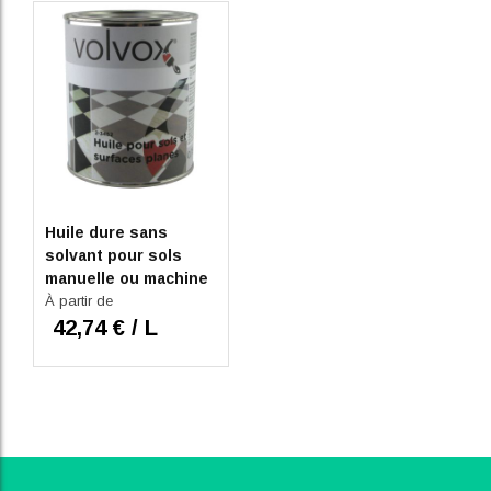
Huile dure sans
solvant pour sols
manuelle ou machine
Volvox
À partir de
42,74 € / L