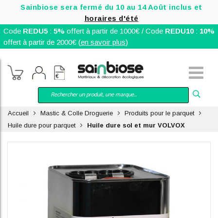
Sainbiose sera fermé du 10 au 14 Août inclus et
horaires d'été
Code
REDU5
:
5%
offert à partir de 1000€ / Code
REDU10
:
10%
offert à partir de 2000€ (
en savoir plus
)
Accueil
Mastic & Colle Droguerie
Produits pour le parquet
Huile dure pour parquet
Huile dure sol et mur VOLVOX
Skip
to
the
end
of
the
images
gallery