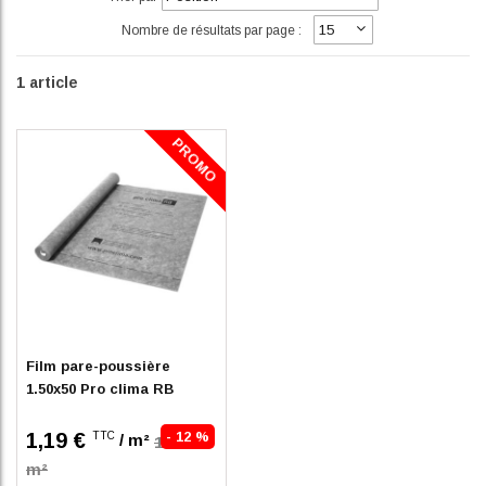
Nombre de résultats par page :
1
article
PROMO
En stock
Film pare-poussière
1.50x50 Pro clima RB
1,19 €
- 12 %
TTC
/ m²
1.35 /
m²