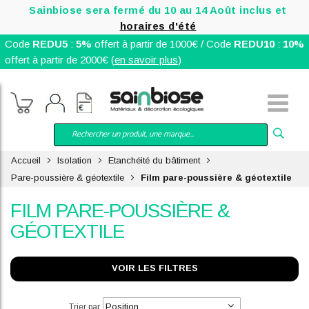
Sainbiose sera fermé du 10 au 14 Août inclus et
horaires d'été
Code
REDU5
:
5%
offert à partir de 1000€ / Code
REDU10
:
10%
offert à partir de 2000€ (
en savoir plus
)
Accueil
Isolation
Etanchéité du bâtiment
Pare-poussière & géotextile
Film pare-poussière & géotextile
FILM PARE-POUSSIÈRE &
GÉOTEXTILE
VOIR LES FILTRES
Trier par