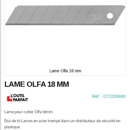
Lame Olfa 18 mm
Skip
LAME OLFA 18 MM
to
the
beginning
Ref :
OT2156000
of
the
Lame pour cutter Olfa 18mm
images
gallery
Étui de 10 Lames en acier trempé dans un distributeur de sécurité en
plastique.