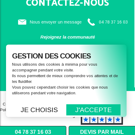
CONTACTEZ-NOUS
Nous envoyer un message
04 78 37 16 03
Rejoignez la communauté
SAINBIOSE
GESTION DES COOKIES
Nous utilisons des cookies à minima pour vous
accompagner pendant votre visite.
Ils nous permettent de mieux comprendre vos attentes et de
les fluidifier.
Vous pouvez cependant choisir les cookies que nous
utiliserons pendant votre navigation.
Qui sommes-nous
Notre magasin
Conditions générales de ventes
FAQ
JE CHOISIS
J'ACCEPTE
Politique de données personnelles
Recrutement
Mentions légales
04 78 37 16 03
DEVIS PAR MAIL