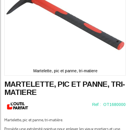
Martelette, pic et panne, tri-matiere
Skip
MARTELETTE, PIC ET PANNE, TRI-
to
the
MATIERE
beginning
of
Ref :
OT1680000
the
images
gallery
Martelette, pic et panne, tri-matière.
Possède une extrémité pointue pour enlever les vieux mortiers et une