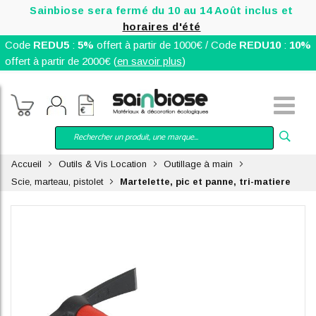
Sainbiose sera fermé du 10 au 14 Août inclus et
horaires d'été
Code
REDU5
:
5%
offert à partir de 1000€ / Code
REDU10
:
10%
offert à partir de 2000€ (
en savoir plus
)
Accueil
Outils & Vis Location
Outillage à main
Scie, marteau, pistolet
Martelette, pic et panne, tri-matiere
Skip
to
the
end
of
the
images
gallery