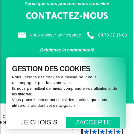
Parce que nous pouvons vous conseiller
CONTACTEZ-NOUS
Nous envoyer un message
04 78 37 16 03
Rejoignez la communauté
SAINBIOSE
GESTION DES COOKIES
Nous utilisons des cookies à minima pour vous
accompagner pendant votre visite.
Ils nous permettent de mieux comprendre vos attentes et de
les fluidifier.
Vous pouvez cependant choisir les cookies que nous
utiliserons pendant votre navigation.
Qui sommes-nous
Notre magasin
Conditions générales de ventes
FAQ
JE CHOISIS
J'ACCEPTE
Politique de données personnelles
Recrutement
Mentions légales