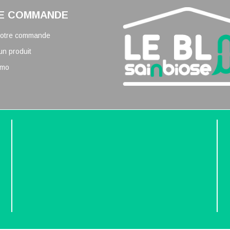
E COMMANDE
 votre commande
un produit
omo