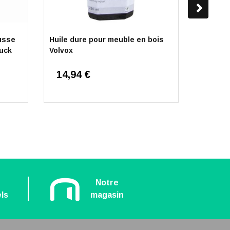
usse
Huile dure pour meuble en bois
Adhésif 
ruck
Volvox
pour en
surfaces
14,94 €
8,15
n
Notre
ls
magasin