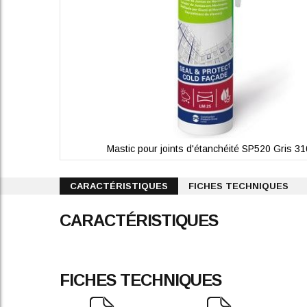
Mastic pour joints d'étanchéité SP520 Gris 31
Skip
to
CARACTÉRISTIQUES
FICHES TECHNIQUES
the
beginning
CARACTÉRISTIQUES
of
the
images
gallery
FICHES TECHNIQUES