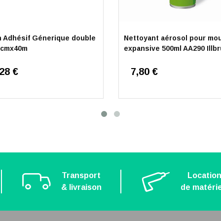
 Adhésif Génerique double
Nettoyant aérosol pour mo
3cmx40m
expansive 500ml AA290 Illb
28 €
7,80 €
Transport
Locatio
& livraison
de matérie