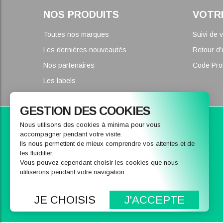
NOS PRODUITS
VOTR
Toutes nos marques
Suivi de
Les dernières nouveautés
Retour d'
Nos partenaires
Code Pr
Les labels
GESTION DES COOKIES
Parce que nous pouvons vous conseiller
Nous utilisons des cookies à minima pour vous
accompagner pendant votre visite.
CONTACTEZ-NOUS
Ils nous permettent de mieux comprendre vos attentes et de
les fluidifier.
Vous pouvez cependant choisir les cookies que nous
utiliserons pendant votre navigation.
Nous envoyer un message
04 78 37 16 03
JE CHOISIS
J'ACCEPTE