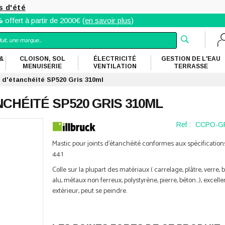
s d'été
%
offert à partir de 2000€ (
en savoir plus
)
&
CLOISON, SOL
ÉLECTRICITÉ
GESTION DE L'EAU
MENUISERIE
VENTILATION
TERRASSE
s d'étanchéité SP520 Gris 310ml
CHÉITÉ SP520 GRIS 310ML
Ref :
CCPO-GR
Mastic pour joints d'étanchéité conformes aux spécificatio
44.1
Colle sur la plupart des matériaux ( carrelage, plâtre, verre, b
alu, métaux non ferreux, polystyrène, pierre, béton...), excell
extérieur, peut se peindre.