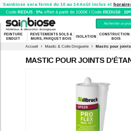
Sainbiose sera fermé du 10 au 14 Août inclus et
horaire
Code
REDU5
:
5%
offert à partir de 1000€ / Code
REDU10
:
10
PEINTURE
REVETEMENTS SOLS &
CONSTRUCTION 
ISOLATION
ENDUIT
MURS, PARQUET BOIS
BOIS
Accueil
Mastic & Colle Droguerie
Mastic pour joint
MASTIC POUR JOINTS D'ÉTAN
Skip
to
the
end
of
the
images
gallery