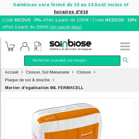
Sainbiose sera fermé du 10 au 14 Août inclus et
horaires d'été
Code
REDU5
:
5%
offert à partir de 1000€ / Code
REDU10
:
10%
offert à partir de 2000€ (
en savoir plus
)
Accueil
Cloison, Sol Menuiserie
Cloison
Plaque de sol & douche
Mortier d'egalisation 80L FERMACELL
Skip
to
the
end
of
the
images