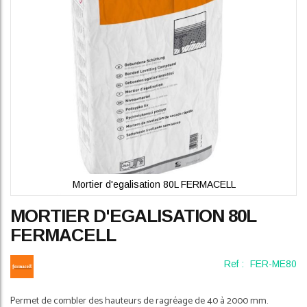
gallery
Mortier d'egalisation 80L FERMACELL
Skip
MORTIER D'EGALISATION 80L
to
the
FERMACELL
beginning
of
Ref :
FER-ME80
the
images
gallery
Permet de combler des hauteurs de ragréage de 40 à 2000 mm.