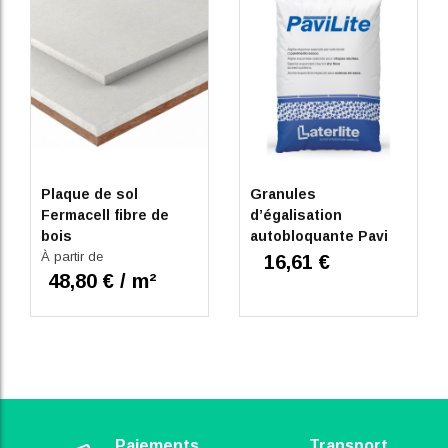
Plaque de sol
Granules
Fermacell fibre de
d’égalisation
bois
autobloquante Pavi
À partir de
Lite 50L pour chapes
16,61 €
48,80 € / m²
sèches
Paiements
Transport