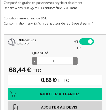
Composé de grains en polystyrène recyclé et de ciment.
Densité = env. 350 kg/m3 ; Granulométrie : 2 à 8 mm
Conditionnement : sac de 80 L
Consommation : env. 10l/cm de hauteur de ragréage et par m²
Obtenez vos
HT
prix pro
TTC
Quantité
-
+
68,44 €
TTC
0,86 €
/ L TTC
AJOUTER AU PANIER
AJOUTER AU DEVIS