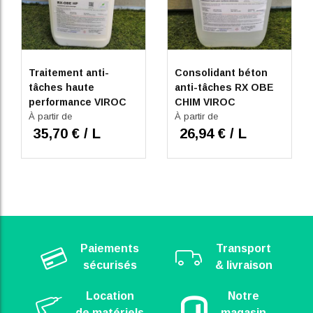
Traitement anti-
Consolidant béton
tâches haute
anti-tâches RX OBE
performance VIROC
CHIM VIROC
RX OBE HP
À partir de
À partir de
35,70 € / L
26,94 € / L
Paiements
Transport
sécurisés
& livraison
Location
Notre
de matériels
magasin