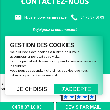
CONTACTEZ-NOUS
Nous envoyer un message
04 78 37 16 03
Rejoignez la communauté
SAINBIOSE
GESTION DES COOKIES
Nous utilisons des cookies à minima pour vous
accompagner pendant votre visite.
Ils nous permettent de mieux comprendre vos attentes et de
les fluidifier.
Vous pouvez cependant choisir les cookies que nous
utiliserons pendant votre navigation.
Qui sommes-nous
Notre magasin
Conditions générales de ventes
FAQ
JE CHOISIS
J'ACCEPTE
Politique de données personnelles
Recrutement
Mentions légales
04 78 37 16 03
DEVIS PAR MAIL