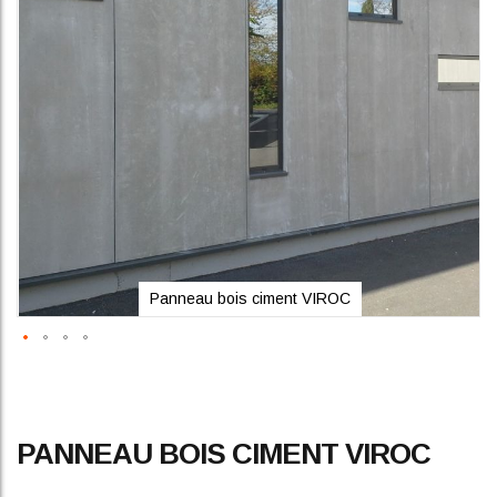
gallery
Panneau bois ciment VIROC
Skip
PANNEAU BOIS CIMENT VIROC
to
the
beginning