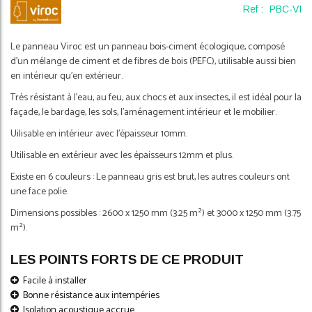
Ref :
PBC-VI
of
the
images
Le panneau Viroc est un panneau bois-ciment écologique, composé
gallery
d'un mélange de ciment et de fibres de bois (PEFC), utilisable aussi bien
en intérieur qu'en extérieur.
Très résistant à l'eau, au feu, aux chocs et aux insectes, il est idéal pour la
façade, le bardage, les sols, l'aménagement intérieur et le mobilier.
Uilisable en intérieur avec l'épaisseur 10mm.
Utilisable en extérieur avec les épaisseurs 12mm et plus.
Existe en 6 couleurs : Le panneau gris est brut, les autres couleurs ont
une face polie.
Dimensions possibles : 2600 x 1250 mm (3.25 m²) et 3000 x 1250 mm (3.75
m²).
LES POINTS FORTS DE CE PRODUIT
Facile à installer
Bonne résistance aux intempéries
Isolation acoustique accrue