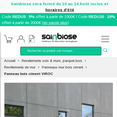
Sainbiose sera fermé du 10 au 14 Août inclus et
horaires d'été
Code
REDU5
:
5%
offert à partir de 1000€ / Code
REDU10
:
10%
offert à partir de 2000€ (
en savoir plus
)
Accueil
Revetements sols & murs, parquet bois
Revêtements de mur
Panneaux mur bois ciment
Panneau bois ciment VIROC
Skip
to
the
end
of
the
images