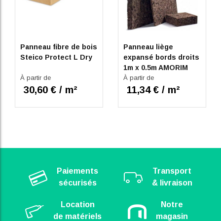
Panneau fibre de bois
Panneau liège
Steico Protect L Dry
expansé bords droits
1m x 0.5m AMORIM
À partir de
À partir de
30,60 € / m²
11,34 € / m²
Paiements
Transport
sécurisés
& livraison
Location
Notre
de matériels
magasin