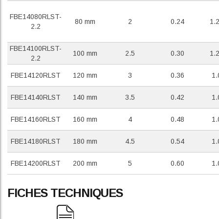
FBE14080RLST-
80 mm
2
0.24
1.
2.2
FBE14100RLST-
100 mm
2.5
0.30
1.
2.2
FBE14120RLST
120 mm
3
0.36
1.
FBE14140RLST
140 mm
3.5
0.42
1.
FBE14160RLST
160 mm
4
0.48
1.
FBE14180RLST
180 mm
4.5
0.54
1.
FBE14200RLST
200 mm
5
0.60
1.
FICHES TECHNIQUES