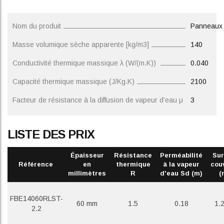
Nom du produit
Panneaux 
Masse volumique sèche apparente [kg/m3]
140
Conductivité thermique massique λ (W/(m.K))
0.040
Capacité thermique massique (J/Kg.K)
2100
Facteur de résistance à la diffusion de vapeur d’eau μ
3
LISTE DES PRIX
Épaisseur
Résistance
Perméabilité
Sur
Référence
en
thermique
à la vapeur
cou
millimètres
R
d'eau Sd (m)
(
FBE14060RLST-
60 mm
1.5
0.18
1.
2.2