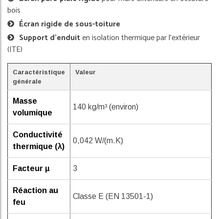
bois
Écran rigide de sous-toiture
Support d'enduit
en isolation thermique par l'extérieur
(ITE)
Caractéristique
Valeur
générale
Masse
140 kg/m³ (environ)
volumique
Conductivité
0,042 W/(m.K)
thermique (λ)
Facteur µ
3
Réaction au
Classe E (EN 13501-1)
feu