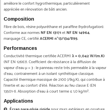
améliore le confort hygrothermique, particulièrement
appréciée en rénovation de bâti ancien.
Composition
Fibre de bois, résine polyuréthane et paraffine (hydrofugation).
Conforme aux normes
NF EN 13171
et
NF EN 14964
,
marquage CE, certifié
ACERMI n°13/134/895
.
Performances
Conductivité thermique certifiée ACERMI
λ = 0,042 W/(m.K)
(NF EN 12667). Coefficient de résistance à la diffusion de
vapeur d'eau µ = 3 : le panneau reste très permeable à la vapeur
d'eau, contrairement à un isolant synthétique classique.
Capacité thermique massique de 2100 J/(kg.K), qui contribue à
l'inertie et au confort d'été. Réaction au feu classe E (EN
13501-1). Absorption d'eau à court terme ≤ 1,0 kg/m².
Applications
Écran pare-pluie rigide
pour murs extérieurs en ossature