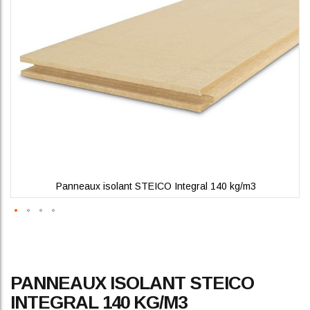
gallery
Panneaux isolant STEICO Integral 140 kg/m3
Skip
PANNEAUX ISOLANT STEICO
to
the
INTEGRAL 140 KG/M3
beginning