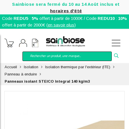
Sainbiose sera fermé du 10 au 14 Août inclus et
horaires d'été
Code
REDU5
:
5%
offert à partir de 1000€ / Code
REDU10
:
10%
offert à partir de 2000€ (
en savoir plus
)
Accueil
Isolation
Isolation thermique par l'extérieur (ITE)
Panneau à enduire
Panneaux isolant STEICO Integral 140 kg/m3
Skip
to
the
end
of
the
images