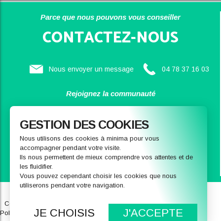
Parce que nous pouvons vous conseiller
CONTACTEZ-NOUS
Nous envoyer un message
04 78 37 16 03
Rejoignez la communauté
SAINBIOSE
GESTION DES COOKIES
Nous utilisons des cookies à minima pour vous
accompagner pendant votre visite.
Ils nous permettent de mieux comprendre vos attentes et de
les fluidifier.
Vous pouvez cependant choisir les cookies que nous
utiliserons pendant votre navigation.
Qui sommes-nous
Notre magasin
Conditions générales de ventes
FAQ
JE CHOISIS
J'ACCEPTE
Politique de données personnelles
Recrutement