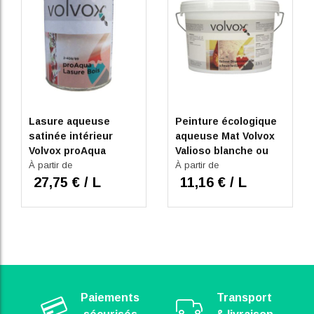
Avis du
07/09/2023
, suite à une expérience du
22/08/2023
par
A.A.
UTILE
(0)
Signaler
Réponse de
sainbiose.com
Merci d'avoir partagé votre avis sur cette peinture 
blanche.
Lasure aqueuse
Peinture écologique
satinée intérieur
aqueuse Mat Volvox
Volvox proAqua
Valioso blanche ou
1
Incolore ou 179
À partir de
186 teintes au choix
À partir de
teintes au choix
27,75 € / L
11,16 € / L
Paiements
Transport