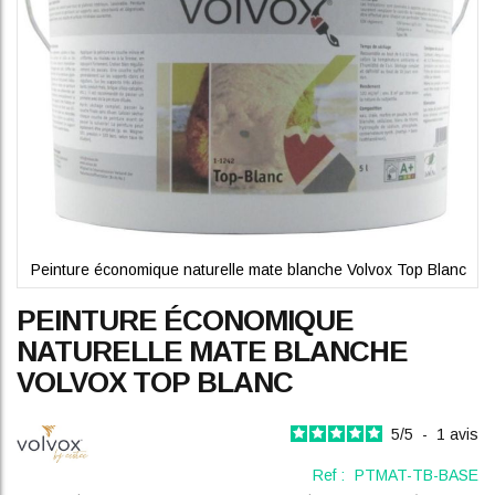
Peinture économique naturelle mate blanche Volvox Top Blanc
Skip
PEINTURE ÉCONOMIQUE
to
the
NATURELLE MATE BLANCHE
beginning
VOLVOX TOP BLANC
of
the
images
5
/
5
-
1
avis
gallery
Ref :
PTMAT-TB-BASE