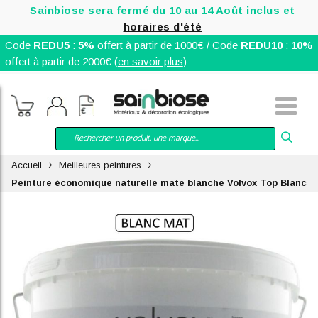
Sainbiose sera fermé du 10 au 14 Août inclus et
horaires d'été
Code
REDU5
:
5%
offert à partir de 1000€ / Code
REDU10
:
10%
offert à partir de 2000€ (
en savoir plus
)
Accueil
Meilleures peintures
Peinture économique naturelle mate blanche Volvox Top Blanc
Skip
to
the
end
of
the
images
gallery