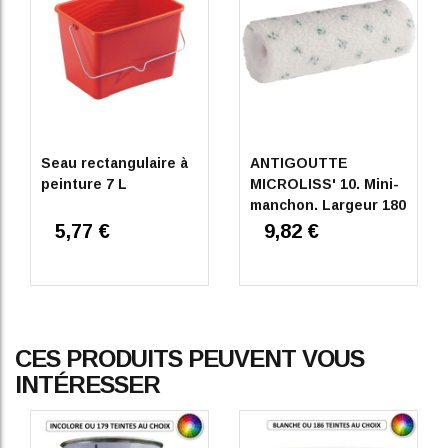
Basé sur
1
avis soumis à un
contrôle
Voir tous les avis sur ce site
5
étoiles
1
4
étoiles
0
3
étoiles
0
2
étoiles
0
Seau rectangulaire à
ANTIGOUTTE
1
étoile
0
peinture 7 L
MICROLISS' 10. Mini-
manchon. Largeur 180
Trier les avis
mm
5,77 €
9,82 €
CES PRODUITS PEUVENT VOUS
5
/
5
INTÉRESSER
AVIS VÉRIFIÉ
Bien