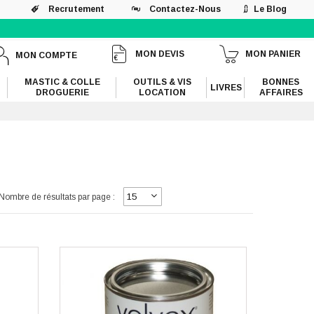
Recrutement
Contactez-Nous
Le Blog
MON DEVIS
MON PANIER
MON COMPTE
MASTIC & COLLE
OUTILS & VIS
BONNES
LIVRES
DROGUERIE
LOCATION
AFFAIRES
Nombre de résultats par page :