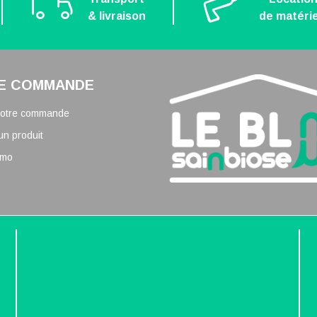
& livraison
de matérie
E COMMANDE
 votre commande
un produit
omo