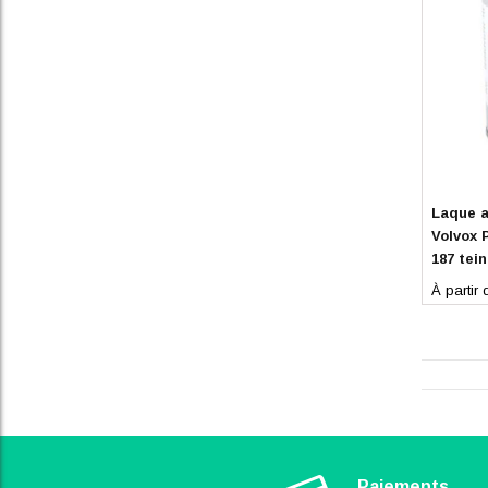
En stoc
Laque a
Volvox 
187 tei
À partir 
Paiements