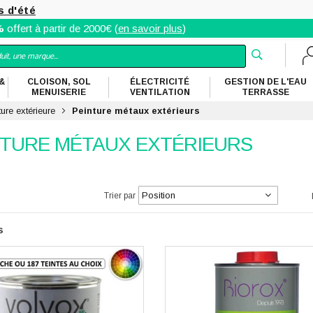
s d'été
%
offert à partir de 2000€ (
en savoir plus
)
&
CLOISON, SOL
ÉLECTRICITÉ
GESTION DE L'EAU
MENUISERIE
VENTILATION
TERRASSE
ture extérieure
Peinture métaux extérieurs
NTURE MÉTAUX EXTÉRIEURS
te
cher
Trier par
s