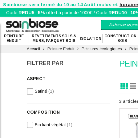
Sainbiose sera fermé du 10 au 14 Août inclus et
horaire
Code
REDU5
:
5%
offert à partir de 1000€ / Code
REDU10
:
10
PEINTURE
REVETEMENTS SOLS &
CONSTRUCTION 
ISOLATION
ENDUIT
MURS, PARQUET BOIS
BOIS
Accueil
Peinture Enduit
Peintures écologiques
Pein
PEI
FILTRER PAR
ASPECT
Grille
Lis
Affi
en
article
Satiné
1
3
article
COMPOSITION
article
Bio liant végétal
1