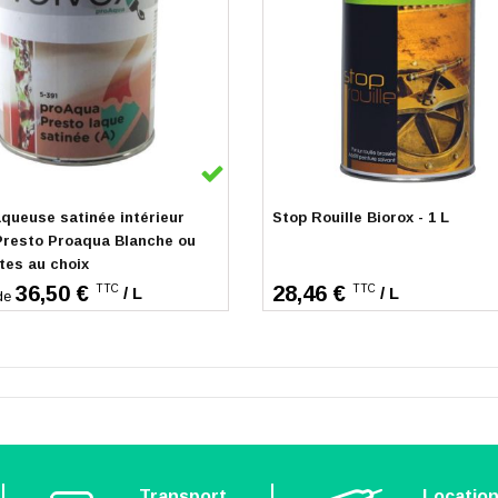
k
Indisponible
queuse satinée intérieur
Stop Rouille Biorox - 1 L
Presto Proaqua Blanche ou
ntes au choix
36,50 €
28,46 €
TTC
TTC
/ L
/ L
de
Transport
Locatio