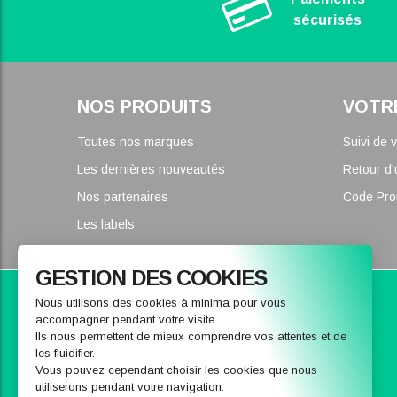
sécurisés
NOS PRODUITS
VOTR
Toutes nos marques
Suivi de
Les dernières nouveautés
Retour d'
Nos partenaires
Code Pr
Les labels
GESTION DES COOKIES
Parce que nous pouvons vous conseiller
Nous utilisons des cookies à minima pour vous
accompagner pendant votre visite.
CONTACTEZ-NOUS
Ils nous permettent de mieux comprendre vos attentes et de
les fluidifier.
Vous pouvez cependant choisir les cookies que nous
utiliserons pendant votre navigation.
Nous envoyer un message