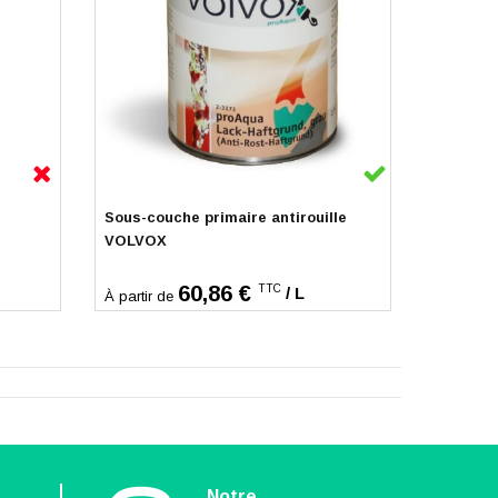
En stock
Sous-couche primaire antirouille
VOLVOX
60,86 €
TTC
/ L
À partir de
n
Notre