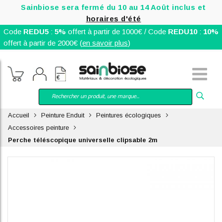
Sainbiose sera fermé du 10 au 14 Août inclus et
horaires d'été
Code
REDU5
:
5%
offert à partir de 1000€ / Code
REDU10
:
10%
offert à partir de 2000€ (
en savoir plus
)
Accueil
Peinture Enduit
Peintures écologiques
Accessoires peinture
Perche téléscopique universelle clipsable 2m
Skip
to
the
end
of
the
images