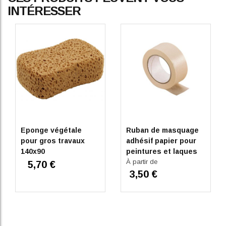
INTÉRESSER
Eponge végétale
Ruban de masquage
pour gros travaux
adhésif papier pour
140x90
peintures et laques
50 m
À partir de
5,70 €
3,50 €