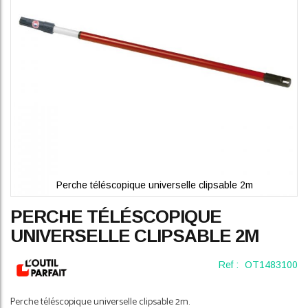
gallery
Perche téléscopique universelle clipsable 2m
Skip
PERCHE TÉLÉSCOPIQUE
to
the
UNIVERSELLE CLIPSABLE 2M
beginning
of
Ref :
OT1483100
the
images
gallery
Perche téléscopique universelle clipsable 2m.