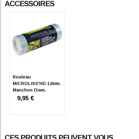
ACCESSOIRES
Rouleau
MICROLISS'HD 12mm.
Manchon Diam.
180mm
9,95 €
CES PRODUITS PEUVENT VOUS