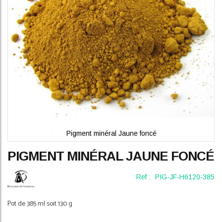
gallery
Pigment minéral Jaune foncé
Skip
PIGMENT MINÉRAL JAUNE FONCÉ
to
the
beginning
Ref :
PIG-JF-H6120-385
of
the
Pot de 385 ml soit 130 g
images
gallery