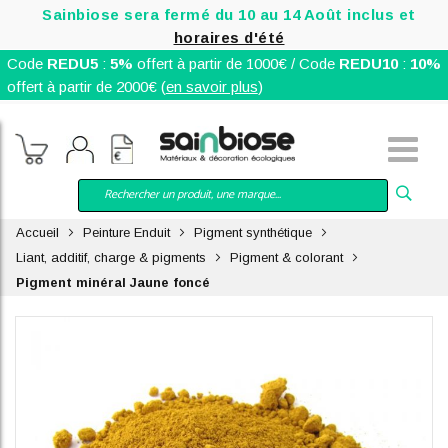
Sainbiose sera fermé du 10 au 14 Août inclus et
horaires d'été
Code
REDU5
:
5%
offert à partir de 1000€ / Code
REDU10
:
10%
offert à partir de 2000€ (
en savoir plus
)
Accueil
Peinture Enduit
Pigment synthétique
Liant, additif, charge & pigments
Pigment & colorant
Pigment minéral Jaune foncé
Skip
to
the
end
of
the
images