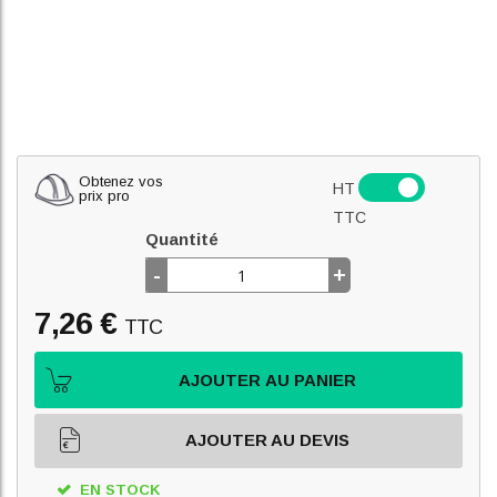
Obtenez vos
HT
prix pro
TTC
Quantité
-
+
7,26 €
TTC
AJOUTER AU PANIER
AJOUTER AU DEVIS
EN STOCK