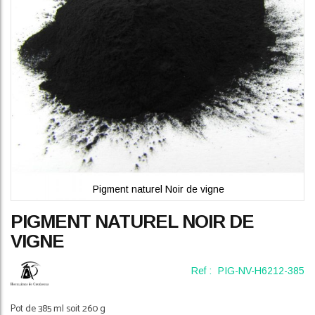
gallery
Pigment naturel Noir de vigne
Skip
PIGMENT NATUREL NOIR DE
to
the
VIGNE
beginning
of
Ref :
PIG-NV-H6212-385
the
images
gallery
Pot de 385 ml soit 260 g