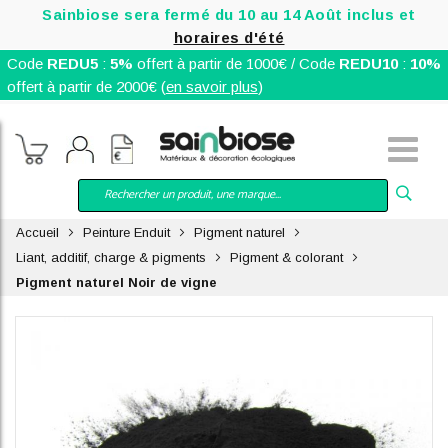
Sainbiose sera fermé du 10 au 14 Août inclus et
horaires d'été
Code
REDU5
:
5%
offert à partir de 1000€ / Code
REDU10
:
10%
offert à partir de 2000€ (
en savoir plus
)
Accueil
Peinture Enduit
Pigment naturel
Liant, additif, charge & pigments
Pigment & colorant
Pigment naturel Noir de vigne
Skip
to
the
end
of
the
images