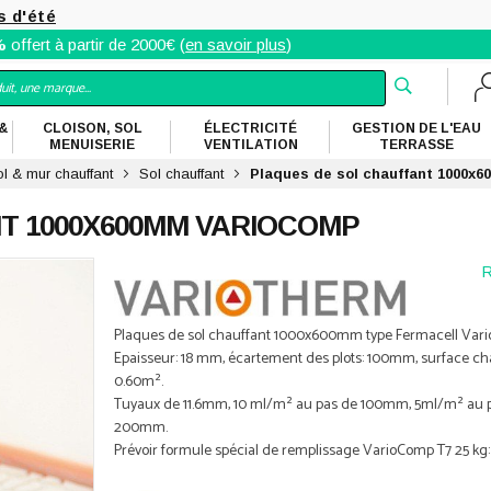
s d'été
%
offert à partir de 2000€ (
en savoir plus
)
&
CLOISON, SOL
ÉLECTRICITÉ
GESTION DE L'EAU
MENUISERIE
VENTILATION
TERRASSE
l & mur chauffant
Sol chauffant
Plaques de sol chauffant 1000x
T 1000X600MM VARIOCOMP
R
Plaques de sol chauffant 1000x600mm type Fermacell Var
Epaisseur: 18 mm, écartement des plots: 100mm, surface ch
0.60m².
Tuyaux de 11.6mm, 10 ml/m² au pas de 100mm, 5ml/m² au 
200mm.
Prévoir formule spécial de remplissage VarioComp T7 25 kg