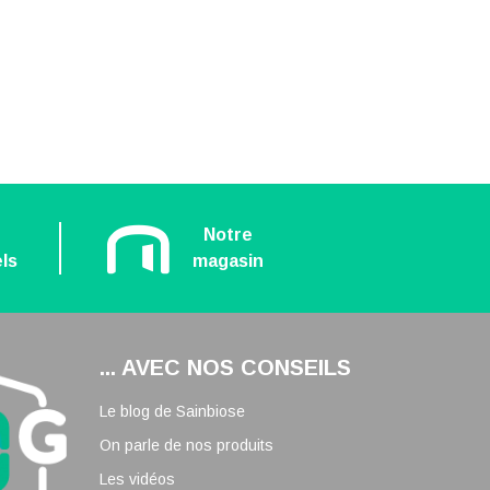
n
Notre
ls
magasin
... AVEC NOS CONSEILS
Le blog de Sainbiose
On parle de nos produits
Les vidéos