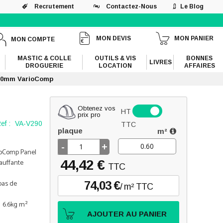
Recrutement
Contactez-Nous
Le Blog
MON DEVIS
MON PANIER
MON COMPTE
MASTIC & COLLE
OUTILS & VIS
BONNES
LIVRES
DROGUERIE
LOCATION
AFFAIRES
600mm VarioComp
Obtenez vos
HT
prix pro
ef :
VA-V290
TTC
plaque
m²
-
+
ioComp Panel
44,42 €
auffante
TTC
pas de
74,03 €
/ m² TTC
: 6.6kg m²
AJOUTER AU PANIER