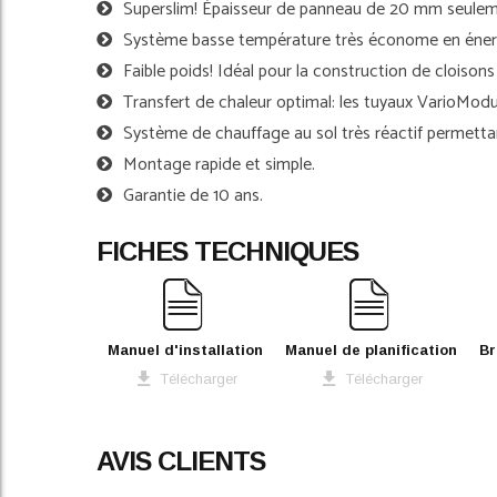
Superslim! Épaisseur de panneau de 20 mm seule
images
gallery
Système basse température très économe en éner
Faible poids! Idéal pour la construction de cloison
Transfert de chaleur optimal: les tuyaux VarioMod
Système de chauffage au sol très réactif permettan
Montage rapide et simple.
Garantie de 10 ans.
FICHES TECHNIQUES
Manuel d'installation
Manuel de planification
Br
Télécharger
Télécharger
AVIS CLIENTS