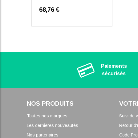
68,76 €
Paiements
sécurisés
NOS PRODUITS
VOTR
Toutes nos marques
Suivi de
Les dernières nouveautés
Retour d'
Nos partenaires
Code Pr