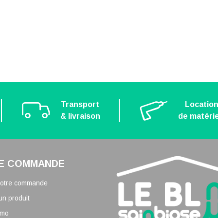
Transport
Locatio
& livraison
de matérie
E COMMANDE
 votre commande
un produit
omo