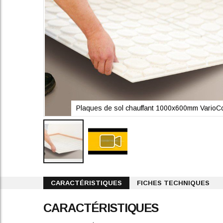
Plaques de sol chauffant 1000x600mm Vario
Skip
to
CARACTÉRISTIQUES
FICHES TECHNIQUES
the
beginning
CARACTÉRISTIQUES
of
the