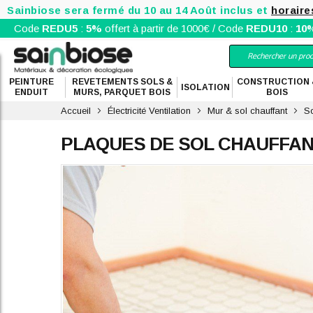
Sainbiose sera fermé du 10 au 14 Août inclus et
horaire
Code
REDU5
:
5%
offert à partir de 1000€ / Code
REDU10
:
10
PEINTURE
REVETEMENTS SOLS &
CONSTRUCTION 
ISOLATION
ENDUIT
MURS, PARQUET BOIS
BOIS
Accueil
Électricité Ventilation
Mur & sol chauffant
So
PLAQUES DE SOL CHAUFFAN
Skip
to
the
end
of
the
images
gallery