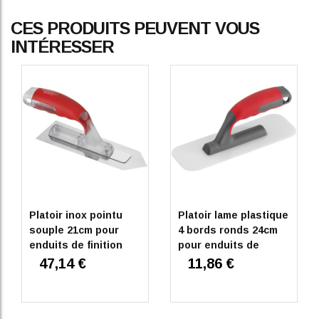
CES PRODUITS PEUVENT VOUS
INTÉRESSER
Platoir inox pointu
Platoir lame plastique
souple 21cm pour
4 bords ronds 24cm
enduits de finition
pour enduits de
décoration
47,14 €
11,86 €