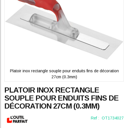
gallery
Platoir inox rectangle souple pour enduits fins de décoration
27cm (0.3mm)
Skip
PLATOIR INOX RECTANGLE
to
the
SOUPLE POUR ENDUITS FINS DE
beginning
DÉCORATION 27CM (0.3MM)
of
the
images
Ref :
OT1734027
gallery