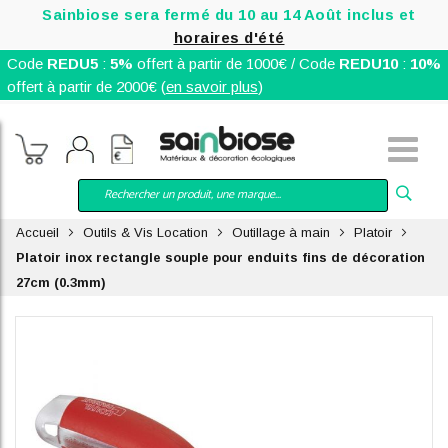
Sainbiose sera fermé du 10 au 14 Août inclus et
horaires d'été
Code
REDU5
:
5%
offert à partir de 1000€ / Code
REDU10
:
10%
offert à partir de 2000€ (
en savoir plus
)
Accueil
Outils & Vis Location
Outillage à main
Platoir
Platoir inox rectangle souple pour enduits fins de décoration
27cm (0.3mm)
Skip
to
the
end
of
the
images