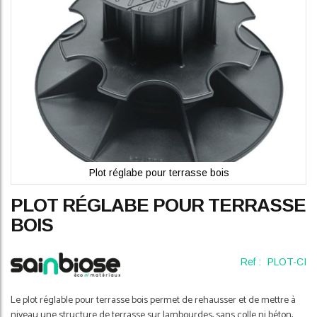
Plot réglabe pour terrasse bois
Skip
PLOT RÉGLABE POUR TERRASSE
to
the
BOIS
beginning
of
the
Ref :
PLOT-CI
images
gallery
Le plot réglable pour terrasse bois permet de rehausser et de mettre à
niveau une structure de terrasse sur lambourdes, sans colle ni béton,