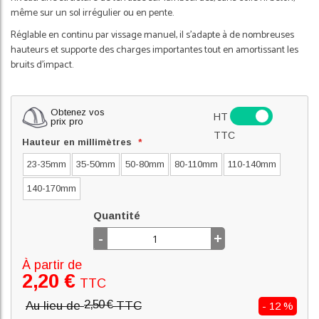
même sur un sol irrégulier ou en pente.
Réglable en continu par vissage manuel, il s'adapte à de nombreuses
hauteurs et supporte des charges importantes tout en amortissant les
bruits d'impact.
Obtenez vos
HT
prix pro
TTC
Hauteur en millimètres
23-35mm
35-50mm
50-80mm
80-110mm
110-140mm
140-170mm
Quantité
-
+
À partir de
2,20 €
TTC
2,50 €
Au lieu de
TTC
- 12 %