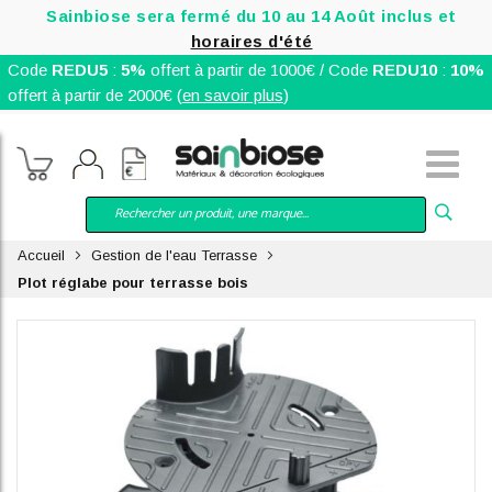
Sainbiose sera fermé du 10 au 14 Août inclus et
horaires d'été
Code
REDU5
:
5%
offert à partir de 1000€ / Code
REDU10
:
10%
offert à partir de 2000€ (
en savoir plus
)
Accueil
Gestion de l'eau Terrasse
Plot réglabe pour terrasse bois
Skip
to
the
end
of
the
images
gallery