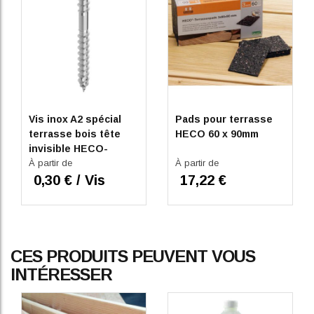
Vis inox A2 spécial
Pads pour terrasse
terrasse bois tête
HECO 60 x 90mm
invisible HECO-
TOPIX-plus Boite de
À partir de
À partir de
200 pièces
0,30 € / Vis
17,22 €
CES PRODUITS PEUVENT VOUS
INTÉRESSER