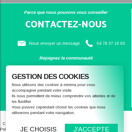
Parce que nous pouvons vous conseiller
CONTACTEZ-NOUS
Nous envoyer un message
04 78 37 16 03
Rejoignez la communauté
SAINBIOSE
GESTION DES COOKIES
Nous utilisons des cookies à minima pour vous
accompagner pendant votre visite.
Ils nous permettent de mieux comprendre vos attentes et de
les fluidifier.
Vous pouvez cependant choisir les cookies que nous
utiliserons pendant votre navigation.
Qui sommes-nous
Notre magasin
Conditions générales de ventes
FAQ
JE CHOISIS
J'ACCEPTE
Politique de données personnelles
Recrutement