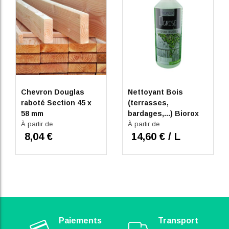
Chevron Douglas
Nettoyant Bois
raboté Section 45 x
(terrasses,
58 mm
bardages,...) Biorox
À partir de
DGrise
À partir de
8,04 €
14,60 € / L
Paiements
Transport