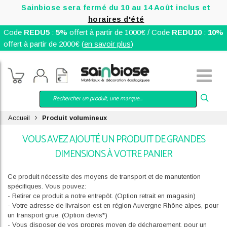
Sainbiose sera fermé du 10 au 14 Août inclus et
horaires d'été
Code
REDU5
:
5%
offert à partir de 1000€ / Code
REDU10
:
10%
offert à partir de 2000€ (
en savoir plus
)
Accueil
Produit volumineux
VOUS AVEZ AJOUTÉ UN PRODUIT DE GRANDES
DIMENSIONS À VOTRE PANIER
Ce produit nécessite des moyens de transport et de manutention
spécifiques. Vous pouvez:
- Retirer ce produit a notre entrepôt. (Option retrait en magasin)
- Votre adresse de livraison est en région Auvergne Rhône alpes, pour
un transport grue. (Option devis*)
- Vous disposer de vos propres moyen de déchargement, pour un