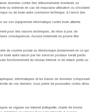
ertaines données contre des détournements éventuels ou
recte ou indirecte en cas de mauvaise utilisation ou d’incident
honique ou de toute autre connexion technique, à l’envoi des
s sur son équipement informatique contre toute atteinte.
mment pour des raisons techniques, de mise à jour, de
e leurs conséquences. Aucune indemnité ne pourra être
erte de courrier postal ou électronique (notamment en ce qui
r toute autre raison par les services postaux serait perdu
ais fonctionnement du réseau Internet, ni de retard, perte ou
 graphiques, informatiques et les bases de données composant
on écrite de ces derniers, sous peine de poursuites civiles et/ou
iques en vigueur sur Internet (nétiquette, charte de bonne