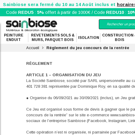
Sainbiose sera fermé du 10 au 14 Août inclus et
horaire
Code
REDU5
:
5%
offert à partir de 1000€ / Code
REDU10
:
10
PEINTURE
REVETEMENTS SOLS &
CONSTRUCTION 
ISOLATION
ENDUIT
MURS, PARQUET BOIS
BOIS
Accueil
Réglement du jeu concours de la rentrée
RÈGLEMENT
ARTICLE 1 – ORGANISATION DU JEU
La Société Sainbiose, société par SARL unipersonnelle au c
401 728 381 représentée par Dominique Roy, en sa qualité de
● Organise du 06/09/2021 au 30/09/2021 (inclus), un Jeu gratu
Ce Jeu est organisé sous forme de devis à gagner que le pa
concours de la rentrée” sur le site e-commerce www.sainbios
sociaux de l’entreprise Sainbiose (Facebook, Instagram, Link
Cette opération n’est ni organisée, ni parrainée par Facebook