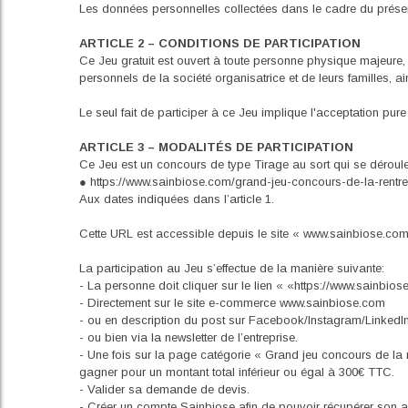
Les données personnelles collectées dans le cadre du présent
ARTICLE 2 – CONDITIONS DE PARTICIPATION
Ce Jeu gratuit est ouvert à toute personne physique majeure, 
personnels de la société organisatrice et de leurs familles, a
Le seul fait de participer à ce Jeu implique l'acceptation pur
ARTICLE 3 – MODALITÉS DE PARTICIPATION
Ce Jeu est un concours de type Tirage au sort qui se déroule e
● https://www.sainbiose.com/grand-jeu-concours-de-la-rentre
Aux dates indiquées dans l’article 1.
Cette URL est accessible depuis le site « www.sainbiose.com»
La participation au Jeu s’effectue de la manière suivante:
- La personne doit cliquer sur le lien « «https://www.sainbio
- Directement sur le site e-commerce www.sainbiose.com
- ou en description du post sur Facebook/Instagram/LinkedI
- ou bien via la newsletter de l’entreprise.
- Une fois sur la page catégorie « Grand jeu concours de la 
gagner pour un montant total inférieur ou égal à 300€ TTC.
- Valider sa demande de devis.
- Créer un compte Sainbiose afin de pouvoir récupérer son adr