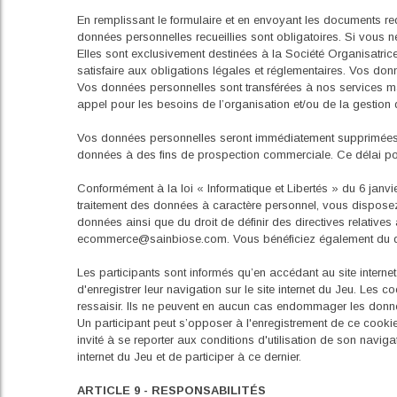
En remplissant le formulaire et en envoyant les documents req
données personnelles recueillies sont obligatoires. Si vous 
Elles sont exclusivement destinées à la Société Organisatrice 
satisfaire aux obligations légales et réglementaires. Vos don
Vos données personnelles sont transférées à nos services mar
appel pour les besoins de l’organisation et/ou de la gestion 
Vos données personnelles seront immédiatement supprimées u
données à des fins de prospection commerciale. Ce délai pour
Conformément à la loi « Informatique et Libertés » du 6 janv
traitement des données à caractère personnel, vous disposez d
données ainsi que du droit de définir des directives relativ
ecommerce@sainbiose.com. Vous bénéficiez également du droit
Les participants sont informés qu’en accédant au site internet 
d'enregistrer leur navigation sur le site internet du Jeu. Les 
ressaisir. Ils ne peuvent en aucun cas endommager les donn
Un participant peut s’opposer à l'enregistrement de ce cookie,
invité à se reporter aux conditions d'utilisation de son navig
internet du Jeu et de participer à ce dernier.
ARTICLE 9 - RESPONSABILITÉS