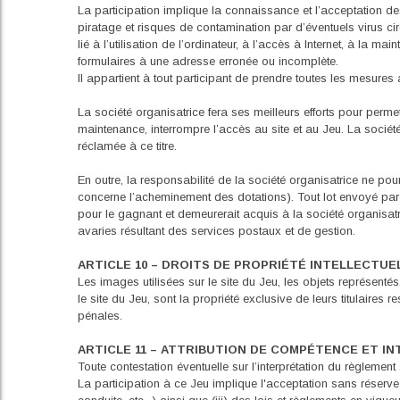
La participation implique la connaissance et l’acceptation de
piratage et risques de contamination par d’éventuels virus cir
lié à l’utilisation de l’ordinateur, à l’accès à Internet, à l
formulaires à une adresse erronée ou incomplète.
Il appartient à tout participant de prendre toutes les mesure
La société organisatrice fera ses meilleurs efforts pour per
maintenance, interrompre l’accès au site et au Jeu. La socié
réclamée à ce titre.
En outre, la responsabilité de la société organisatrice ne p
concerne l’acheminement des dotations). Tout lot envoyé par 
pour le gagnant et demeurerait acquis à la société organisatr
avaries résultant des services postaux et de gestion.
ARTICLE 10 – DROITS DE PROPRIÉTÉ INTELLECTUE
Les images utilisées sur le site du Jeu, les objets représe
le site du Jeu, sont la propriété exclusive de leurs titulaires r
pénales.
ARTICLE 11 – ATTRIBUTION DE COMPÉTENCE ET I
Toute contestation éventuelle sur l’interprétation du règlement
La participation à ce Jeu implique l'acceptation sans réserve 