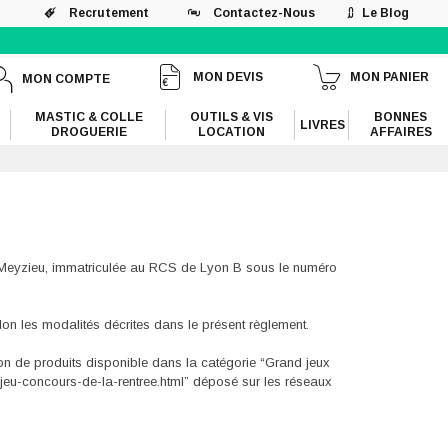
Recrutement
Contactez-Nous
Le Blog
MON DEVIS
MON PANIER
MON COMPTE
MASTIC & COLLE
OUTILS & VIS
BONNES
LIVRES
DROGUERIE
LOCATION
AFFAIRES
0 Meyzieu, immatriculée au RCS de Lyon B sous le numéro
elon les modalités décrites dans le présent règlement.
n de produits disponible dans la catégorie “Grand jeux
jeu-concours-de-la-rentree.html” déposé sur les réseaux