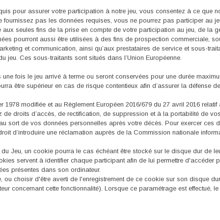
uis pour assurer votre participation à notre jeu, vous consentez à ce que n
ne fournissez pas les données requises, vous ne pourrez pas participer au je
aux seules fins de la prise en compte de votre participation au jeu, de la ge
nées pourront aussi être utilisées à des fins de prospection commerciale, s
keting et communication, ainsi qu’aux prestataires de service et sous-traita
du jeu. Ces sous-traitants sont situés dans l’Union Européenne.
ne fois le jeu arrivé à terme ou seront conservées pour une durée maximum
ra être supérieur en cas de risque contentieux afin d’assurer la défense de 
ier 1978 modifiée et au Règlement Européen 2016/679 du 27 avril 2016 relati
e droits d’accès, de rectification, de suppression et à la portabilité de vos
es au sort de vos données personnelles après votre décès. Pour exercer ces 
 d’introduire une réclamation auprès de la Commission nationale informati
du Jeu, un cookie pourra le cas échéant être stocké sur le disque dur de leur o
cookies servent à identifier chaque participant afin de lui permettre d'accéder 
ées présentes dans son ordinateur.
 ou choisir d'être averti de l'enregistrement de ce cookie sur son disque dur,
ateur concernant cette fonctionnalité). Lorsque ce paramétrage est effectué, l