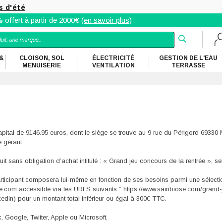
s d'été
%
offert à partir de 2000€ (
en savoir plus
)
&
CLOISON, SOL
ÉLECTRICITÉ
GESTION DE L'EAU
MENUISERIE
VENTILATION
TERRASSE
apital de 9146.95 euros, dont le siège se trouve au 9 rue du Périgord 6933
 gérant.
it sans obligation d’achat intitulé : « Grand jeu concours de la rentrée », s
rticipant composera lui-même en fonction de ses besoins parmi une sélectio
e.com accessible via les URLS suivants ” https://www.sainbiose.com/grand-
edIn) pour un montant total inférieur ou égal à 300€ TTC.
, Google, Twitter, Apple ou Microsoft.