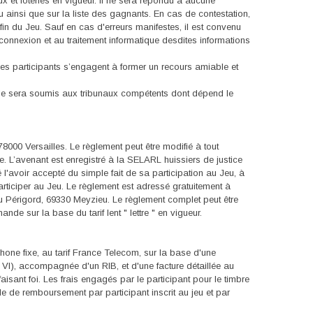
eux et loteries en vigueur. Il ne sera répondu à aucune
 ainsi que sur la liste des gagnants. En cas de contestation,
 du Jeu. Sauf en cas d'erreurs manifestes, il est convenu
connexion et au traitement informatique desdites informations
, les participants s’engagent à former un recours amiable et
iable sera soumis aux tribunaux compétents dont dépend le
000 Versailles. Le règlement peut être modifié à tout
. L’avenant est enregistré à la SELARL huissiers de justice
 l'avoir accepté du simple fait de sa participation au Jeu, à
articiper au Jeu. Le règlement est adressé gratuitement à
 du Périgord, 69330 Meyzieu. Le règlement complet peut être
de sur la base du tarif lent " lettre " en vigueur.
one fixe, au tarif France Telecom, sur la base d'une
e VI), accompagnée d'un RIB, et d'une facture détaillée au
aisant foi. Les frais engagés par le participant pour le timbre
e de remboursement par participant inscrit au jeu et par