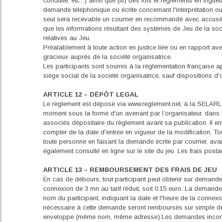
conduite, etc...) ainsi que (iii) des lois et règlements en vig
demande téléphonique ou écrite concernant l'interprétation o
seul sera recevable un courrier en recommandé avec accusé d
que les informations résultant des systèmes de Jeu de la soci
relatives au Jeu.
Préalablement à toute action en justice liée ou en rapport ave
gracieux auprès de la société organisatrice.
Les participants sont soumis à la réglementation française a
siège social de la société organisatrice, sauf dispositions d'o
ARTICLE 12 – DÉPÔT LEGAL
Le règlement est déposé via www.reglement.net, à la SELARL 8
moment sous la forme d'un avenant par l’organisateur, dans le
associés dépositaire du règlement avant sa publication. Il ent
compter de la date d'entrée en vigueur de la modification. To
toute personne en faisant la demande écrite par courrier, ava
également consulté en ligne sur le site du jeu. Les frais post
ARTICLE 13 – REMBOURSEMENT DES FRAIS DE JEU
En cas de débours, tout participant peut obtenir sur demande
connexion de 3 mn au tarif réduit, soit 0.15 euro. La demande
nom du participant, indiquant la date et l'heure de la connexio
nécessaire à cette demande seront remboursés sur simple dema
enveloppe (même nom, même adresse).Les demandes incompl