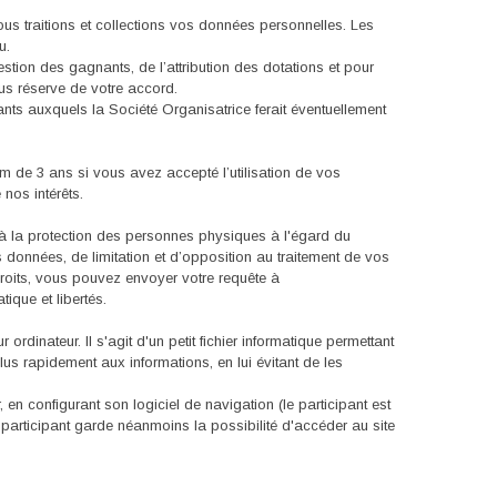
ous traitions et collections vos données personnelles. Les
u.
stion des gagnants, de l’attribution des dotations et pour
ous réserve de votre accord.
nts auxquels la Société Organisatrice ferait éventuellement
 de 3 ans si vous avez accepté l’utilisation de vos
nos intérêts.
f à la protection des personnes physiques à l'égard du
 données, de limitation et d’opposition au traitement de vos
droits, vous pouvez envoyer votre requête à
que et libertés.
rdinateur. Il s'agit d'un petit fichier informatique permettant
plus rapidement aux informations, en lui évitant de les
 en configurant son logiciel de navigation (le participant est
e participant garde néanmoins la possibilité d'accéder au site