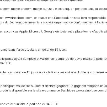
même nom, même prénom, même adresse électronique - pendant toute la pério
ok, www.facebook.com, en aucun cas Facebook ne sera tenu responsable en c
ors du Jeu sont destinées à la société organisatrice conformément à l’articl
n aucun cas Apple, Microsoft, Google où toute autre plate-forme d'applicati
onné dans l’article 1 dans un délai de 15 jours.
participants ayant complété et validé leur demande de devis réalisé à partir
300€ TTC.
é dans un délai de 15 jours après le tirage au sort afin d’obtenir son adre
u participant valide tiré au sort et déclaré gagnant. Le gagnant remporte un
produits disponible sur le site e-commerce Sainbiose www.sainbiose.com d’u
une valeur unitaire à partir de 27.34€ TTC.