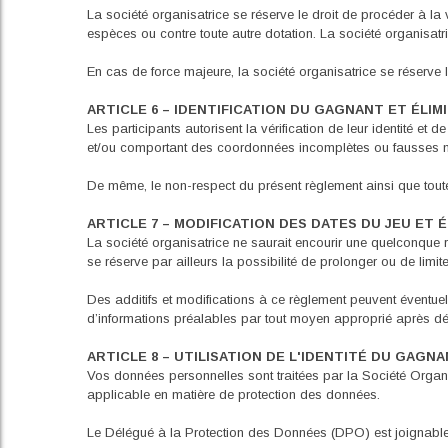
La société organisatrice se réserve le droit de procéder à la
espèces ou contre toute autre dotation. La société organisatri
En cas de force majeure, la société organisatrice se réserve l
ARTICLE 6 – IDENTIFICATION DU GAGNANT ET ÉLIM
Les participants autorisent la vérification de leur identité et 
et/ou comportant des coordonnées incomplètes ou fausses ne se
De même, le non-respect du présent règlement ainsi que toute f
ARTICLE 7 – MODIFICATION DES DATES DU JEU E
La société organisatrice ne saurait encourir une quelconque 
se réserve par ailleurs la possibilité de prolonger ou de limit
Des additifs et modifications à ce règlement peuvent éventue
d’informations préalables par tout moyen approprié après dép
ARTICLE 8 – UTILISATION DE L'IDENTITÉ DU GAGN
Vos données personnelles sont traitées par la Société Organi
applicable en matière de protection des données.
Le Délégué à la Protection des Données (DPO) est joignab