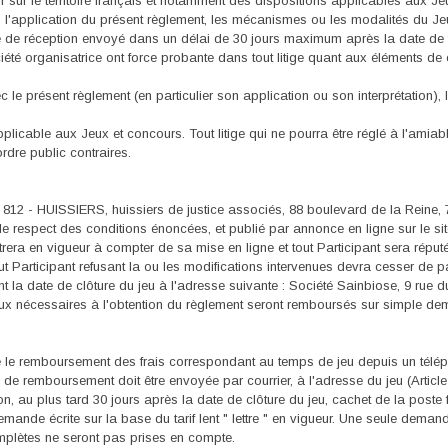
ueur sur le territoire français et notamment des dispositions applicables aux J
u l'application du présent règlement, les mécanismes ou les modalités du Jeu
e réception envoyé dans un délai de 30 jours maximum après la date de fin
été organisatrice ont force probante dans tout litige quant aux éléments de 
c le présent règlement (en particulier son application ou son interprétation)
pplicable aux Jeux et concours. Tout litige qui ne pourra être réglé à l'am
rdre public contraires.
12 - HUISSIERS, huissiers de justice associés, 88 boulevard de la Reine, 78
 respect des conditions énoncées, et publié par annonce en ligne sur le site
rera en vigueur à compter de sa mise en ligne et tout Participant sera réputé
ut Participant refusant la ou les modifications intervenues devra cesser de p
nt la date de clôture du jeu à l'adresse suivante : Société Sainbiose, 9 rue
aux nécessaires à l'obtention du règlement seront remboursés sur simple deman
 le remboursement des frais correspondant au temps de jeu depuis un téléph
 de remboursement doit être envoyée par courrier, à l'adresse du jeu (Articl
n, au plus tard 30 jours après la date de clôture du jeu, cachet de la poste f
nde écrite sur la base du tarif lent " lettre " en vigueur. Une seule demand
ètes ne seront pas prises en compte.