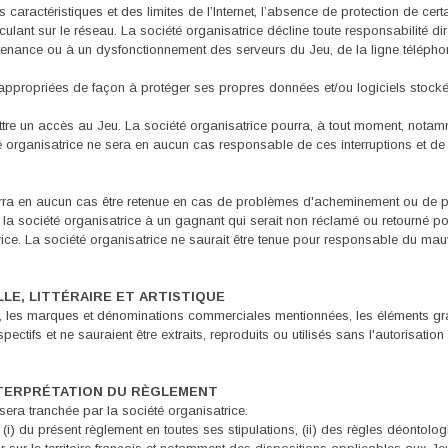
s caractéristiques et des limites de l’Internet, l’absence de protection de c
culant sur le réseau. La société organisatrice décline toute responsabilité di
a maintenance ou à un dysfonctionnement des serveurs du Jeu, de la ligne télép
s appropriées de façon à protéger ses propres données et/ou logiciels stocké
mettre un accès au Jeu. La société organisatrice pourra, à tout moment, nota
té organisatrice ne sera en aucun cas responsable de ces interruptions et d
ourra en aucun cas être retenue en cas de problèmes d'acheminement ou de p
la société organisatrice à un gagnant qui serait non réclamé ou retourné pou
ice. La société organisatrice ne saurait être tenue pour responsable du mauv
LLE, LITTÉRAIRE ET ARTISTIQUE
ntés, les marques et dénominations commerciales mentionnées, les éléments
espectifs et ne sauraient être extraits, reproduits ou utilisés sans l'autorisati
NTERPRÉTATION DU RÈGLEMENT
 sera tranchée par la société organisatrice.
(i) du présent règlement en toutes ses stipulations, (ii) des règles déontolog