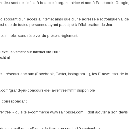
 Jeu sont destinées à la société organisatrice et non à Facebook, Google, T
disposant d’un accès à internet ainsi que d’une adresse électronique valide,
insi que de toutes personnes ayant participé à l’élaboration du Jeu.
e et simple, sans réserve, du présent règlement.
xclusivement sur internet via l’url :
e.html
 ; réseaux sociaux (Facebook, Twitter, Instagram…), les E-newsletter de la 
se.com/grand-jeu-concours-de-la-rentree.html” disponible:
n correspondant
rentrée » du site e-commerce www.sainbiose.com il doit ajouter à son devis 
esse mail pour effectuer le tirage au sort le 30 septembre.