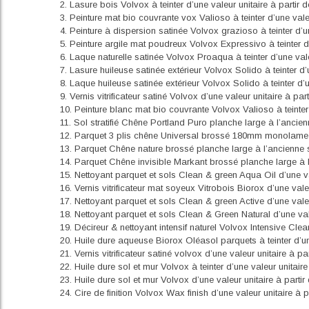
2. Lasure bois Volvox à teinter d’une valeur unitaire à partir 
3. Peinture mat bio couvrante vox Valioso à teinter d’une vale
4. Peinture à dispersion satinée Volvox grazioso à teinter d’u
5. Peinture argile mat poudreux Volvox Expressivo à teinter d’
6. Laque naturelle satinée Volvox Proaqua à teinter d’une vale
7. Lasure huileuse satinée extérieur Volvox Solido à teinter d’
8. Laque huileuse satinée extérieur Volvox Solido à teinter d’
9. Vernis vitrificateur satiné Volvox d’une valeur unitaire à pa
10. Peinture blanc mat bio couvrante Volvox Valioso à teinter 
11. Sol stratifié Chêne Portland Puro planche large à l’anci
12. Parquet 3 plis chêne Universal brossé 180mm monolame h
13. Parquet Chêne nature brossé planche large à l’ancienne 
14. Parquet Chêne invisible Markant brossé planche large à 
15. Nettoyant parquet et sols Clean & green Aqua Oil d’une v
16. Vernis vitrificateur mat soyeux Vitrobois Biorox d’une vale
17. Nettoyant parquet et sols Clean & green Active d’une vale
18. Nettoyant parquet et sols Clean & Green Natural d’une va
19. Décireur & nettoyant intensif naturel Volvox Intensive Cle
20. Huile dure aqueuse Biorox Oléasol parquets à teinter d’un
21. Vernis vitrificateur satiné volvox d’une valeur unitaire à p
22. Huile dure sol et mur Volvox à teinter d’une valeur unitair
23. Huile dure sol et mur Volvox d’une valeur unitaire à parti
24. Cire de finition Volvox Wax finish d’une valeur unitaire à 