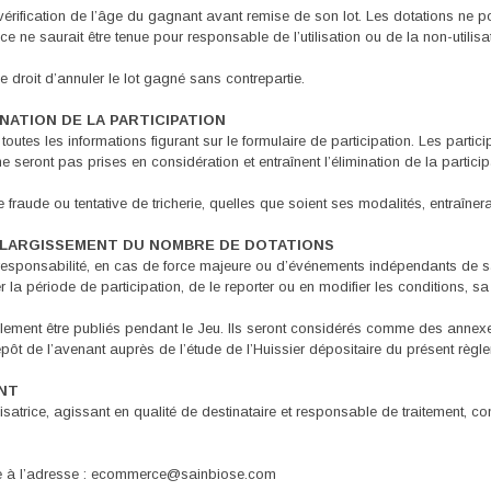
 vérification de l’âge du gagnant avant remise de son lot. Les dotations ne 
ce ne saurait être tenue pour responsable de l’utilisation ou de la non-utilis
e droit d’annuler le lot gagné sans contrepartie.
INATION DE LA PARTICIPATION
de toutes les informations figurant sur le formulaire de participation. Les part
ront pas prises en considération et entraînent l’élimination de la particip
raude ou tentative de tricherie, quelles que soient ses modalités, entraînera 
T ÉLARGISSEMENT DU NOMBRE DE DOTATIONS
responsabilité, en cas de force majeure ou d’événements indépendants de sa v
er la période de participation, de le reporter ou en modifier les conditions, 
llement être publiés pendant le Jeu. Ils seront considérés comme des annexe
ôt de l’avenant auprès de l’étude de l’Huissier dépositaire du présent règl
ANT
satrice, agissant en qualité de destinataire et responsable de traitement, c
le à l’adresse : ecommerce@sainbiose.com