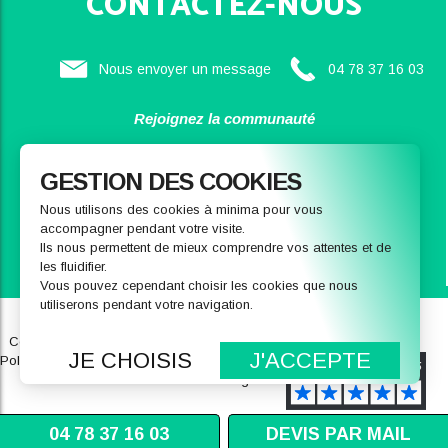
CONTACTEZ-NOUS
Nous envoyer un message
04 78 37 16 03
Rejoignez la communauté
SAINBIOSE
GESTION DES COOKIES
Nous utilisons des cookies à minima pour vous
accompagner pendant votre visite.
Ils nous permettent de mieux comprendre vos attentes et de
les fluidifier.
Vous pouvez cependant choisir les cookies que nous
utiliserons pendant votre navigation.
Qui sommes-nous
Notre magasin
Conditions générales de ventes
FAQ
JE CHOISIS
J'ACCEPTE
Politique de données personnelles
Recrutement
Mentions légales
04 78 37 16 03
DEVIS PAR MAIL