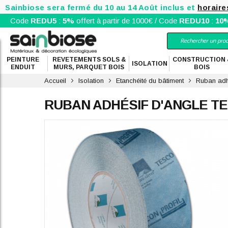
Sainbiose sera fermé du 10 au 14 Août inclus et
horaire
Code
REDU5
:
5%
offert à partir de 1000€ / Code
REDU10
:
10
PEINTURE
REVETEMENTS SOLS &
CONSTRUCTION 
ISOLATION
ENDUIT
MURS, PARQUET BOIS
BOIS
Accueil
Isolation
Etanchéité du bâtiment
Ruban adhé
RUBAN ADHÉSIF D'ANGLE TE
Skip
to
the
end
of
the
images
gallery