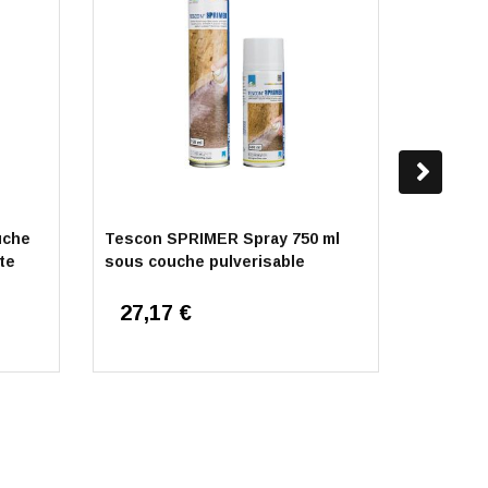
uche
Tescon SPRIMER Spray 750 ml
Bande d
te
sous couche pulverisable
ConneX 
27,17 €
63,3