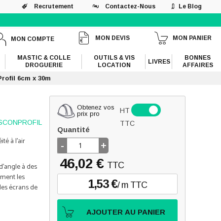
Recrutement
Contactez-Nous
Le Blog
MON DEVIS
MON PANIER
MON COMPTE
MASTIC & COLLE
OUTILS & VIS
BONNES
LIVRES
DROGUERIE
LOCATION
AFFAIRES
rofil 6cm x 30m
Obtenez vos
HT
prix pro
SCONPROFIL
TTC
Quantité
é à l'air
-
+
46,02 €
TTC
d'angle à des
mment les
1,53 €
/ m TTC
des écrans de
AJOUTER AU PANIER