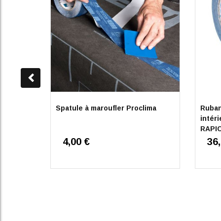
Spatule à maroufler Proclima
Ruban
intér
RAPI
4,00 €
36