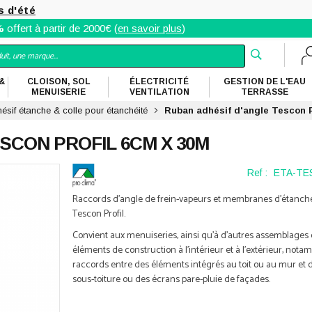
s d'été
%
offert à partir de 2000€ (
en savoir plus
)
&
CLOISON, SOL
ÉLECTRICITÉ
GESTION DE L'EAU
MENUISERIE
VENTILATION
TERRASSE
sif étanche & colle pour étanchéité
Ruban adhésif d'angle Tescon P
SCON PROFIL 6CM X 30M
Ref :
ETA-TE
Raccords d'angle de frein-vapeurs et membranes d'étanchéit
Tescon Profil.
Convient aux menuiseries, ainsi qu'à d'autres assemblages 
éléments de construction à l'intérieur et à l'extérieur, nota
raccords entre des éléments intégrés au toit ou au mur et 
sous-toiture ou des écrans pare-pluie de façades.