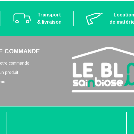
Transport
Locatio
& livraison
de matérie
E COMMANDE
 votre commande
un produit
omo