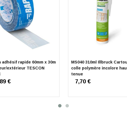
 adhésif rapide 60mm x 30m
MS040 310ml Illbruck Carto
ieur/extérieur TESCON
colle polymère incolore hau
C
tenue
,89 €
7,70 €