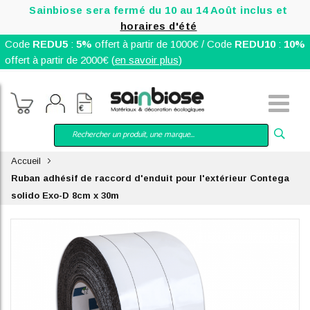
Sainbiose sera fermé du 10 au 14 Août inclus et
horaires d'été
Code
REDU5
:
5%
offert à partir de 1000€ / Code
REDU10
:
10%
offert à partir de 2000€ (
en savoir plus
)
Accueil
Ruban adhésif de raccord d'enduit pour l'extérieur Contega
solido Exo-D 8cm x 30m
Skip
to
the
end
of
the
images