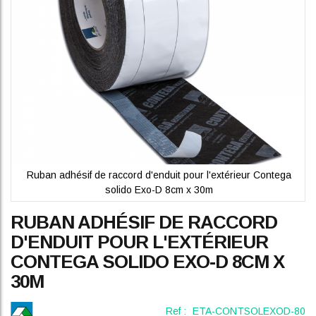
gallery
Ruban adhésif de raccord d'enduit pour l'extérieur Contega
solido Exo-D 8cm x 30m
Skip
RUBAN ADHÉSIF DE RACCORD
to
the
D'ENDUIT POUR L'EXTÉRIEUR
beginning
CONTEGA SOLIDO EXO-D 8CM X
of
the
30M
images
gallery
Ref :
ETA-CONTSOLEXOD-80