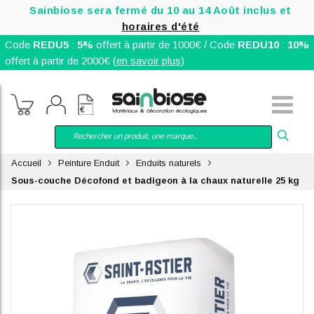
Sainbiose sera fermé du 10 au 14 Août inclus et
horaires d'été
Code
REDU5
:
5%
offert à partir de 1000€ / Code
REDU10
:
10%
offert à partir de 2000€ (
en savoir plus
)
Accueil
Peinture Enduit
Enduits naturels
Sous-couche Décofond et badigeon à la chaux naturelle 25 kg
Skip
to
the
end
of
the
images
gallery