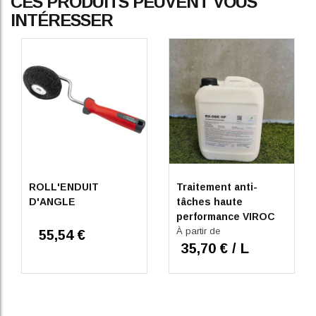
CES PRODUITS PEUVENT VOUS
INTÉRESSER
ROLL'ENDUIT
Traitement anti-
D'ANGLE
tâches haute
performance VIROC
RX OBE HP
À partir de
55,54 €
35,70 € / L