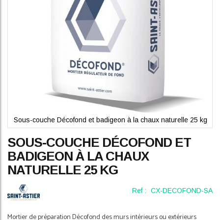
Sous-couche Décofond et badigeon à la chaux naturelle 25 kg
Skip
SOUS-COUCHE DÉCOFOND ET
to
the
BADIGEON À LA CHAUX
beginning
NATURELLE 25 KG
of
the
images
Ref :
CX-DECOFOND-SA
gallery
Mortier de préparation Décofond des murs intérieurs ou extérieurs