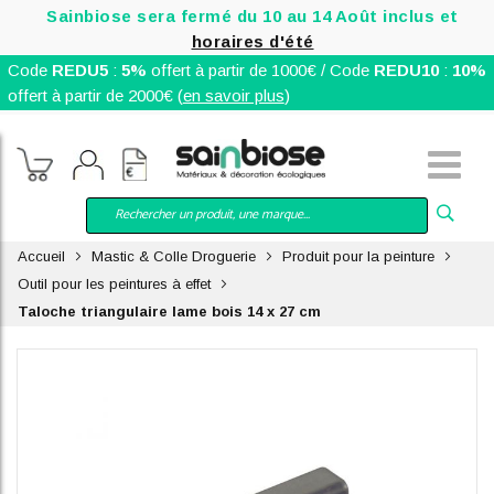
Sainbiose sera fermé du 10 au 14 Août inclus et
horaires d'été
Code
REDU5
:
5%
offert à partir de 1000€ / Code
REDU10
:
10%
offert à partir de 2000€ (
en savoir plus
)
Accueil
Mastic & Colle Droguerie
Produit pour la peinture
Outil pour les peintures à effet
Taloche triangulaire lame bois 14 x 27 cm
Skip
to
the
end
of
the
images