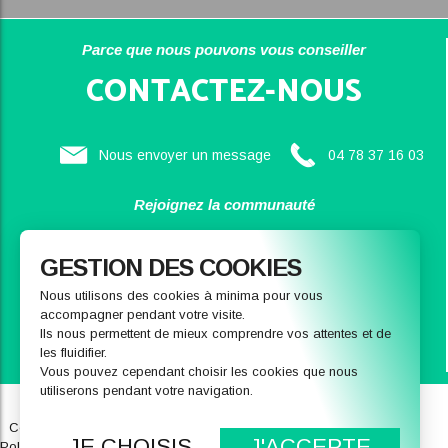
Parce que nous pouvons vous conseiller
CONTACTEZ-NOUS
Nous envoyer un message
04 78 37 16 03
Rejoignez la communauté
SAINBIOSE
GESTION DES COOKIES
Nous utilisons des cookies à minima pour vous
accompagner pendant votre visite.
Ils nous permettent de mieux comprendre vos attentes et de
les fluidifier.
Vous pouvez cependant choisir les cookies que nous
utiliserons pendant votre navigation.
Qui sommes-nous
Notre magasin
Conditions générales de ventes
FAQ
JE CHOISIS
J'ACCEPTE
Politique de données personnelles
Recrutement