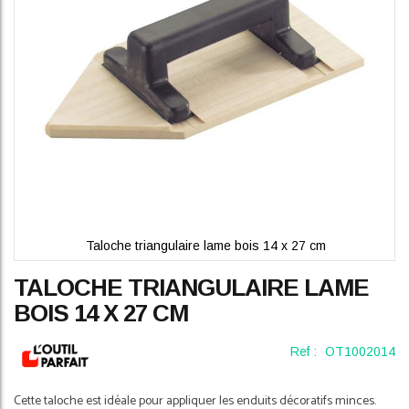
gallery
Taloche triangulaire lame bois 14 x 27 cm
Skip
TALOCHE TRIANGULAIRE LAME
to
the
BOIS 14 X 27 CM
beginning
of
Ref :
OT1002014
the
images
gallery
Cette taloche est idéale pour appliquer les enduits décoratifs minces.