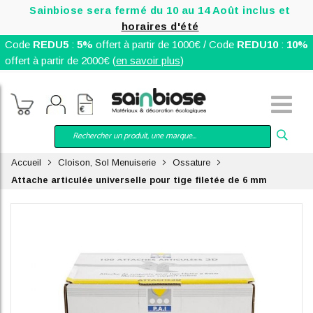
Sainbiose sera fermé du 10 au 14 Août inclus et
horaires d'été
Code
REDU5
:
5%
offert à partir de 1000€ / Code
REDU10
:
10%
offert à partir de 2000€ (
en savoir plus
)
Accueil
Cloison, Sol Menuiserie
Ossature
Attache articulée universelle pour tige filetée de 6 mm
Skip
to
the
end
of
the
images
gallery