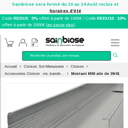
Sainbiose sera fermé du 10 au 14 Août inclus et
horaires d'été
Code
REDU5
:
5%
offert à partir de 1000€ / Code
REDU10
:
10%
offert à partir de 2000€ (
en savoir plus
)
Accueil
Cloison, Sol Menuiserie
Cloison
Accessoires Cloison : vis, bande ...
Montant M90 aile de 39/41
Skip
to
the
end
of
the
images
gallery