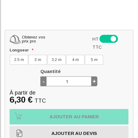
Obtenez vos
HT
prix pro
TTC
Longueur
2.5 m
3 m
3.2 m
4 m
5 m
Quantité
-
+
À partir de
6,30 €
TTC
AJOUTER AU PANIER
AJOUTER AU DEVIS