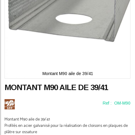
Montant M90 aile de 39/41
Skip
MONTANT M90 AILE DE 39/41
to
the
beginning
Ref :
OM-M90
of
the
images
Montant M90 aile de 39/41
gallery
Profilés en acier galvanisé pour la réalisation de cloisons en plaques de
plâtre sur ossature