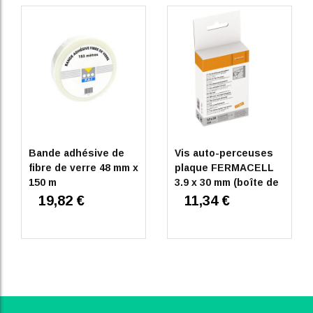
Bande adhésive de
Vis auto-perceuses
fibre de verre 48 mm x
plaque FERMACELL
150 m
3.9 x 30 mm (boîte de
250 unités)
19,82 €
11,34 €