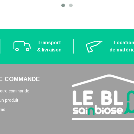
Transport
Locatio
& livraison
de matérie
E COMMANDE
 votre commande
un produit
omo