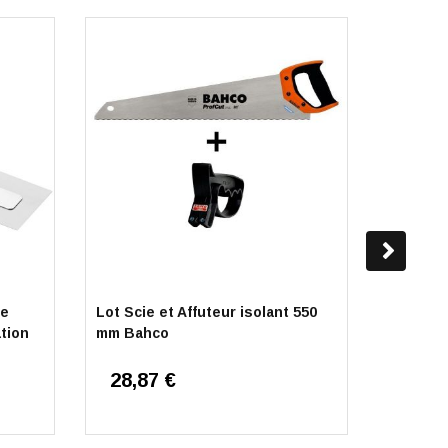
le
Lot Scie et Affuteur isolant 550
Truelle
tion
mm Bahco
28,87 €
9,89