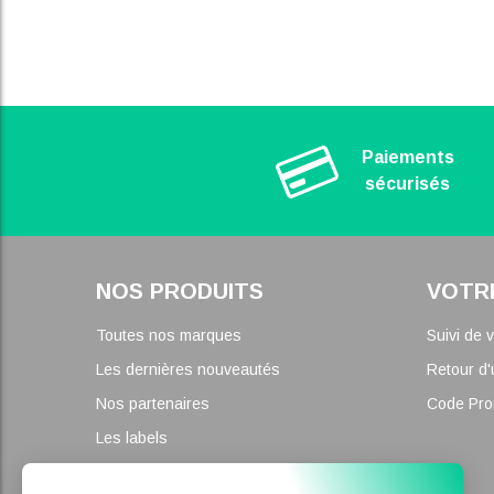
Paiements
sécurisés
NOS PRODUITS
VOTR
Toutes nos marques
Suivi de
Les dernières nouveautés
Retour d'
Nos partenaires
Code Pr
Les labels