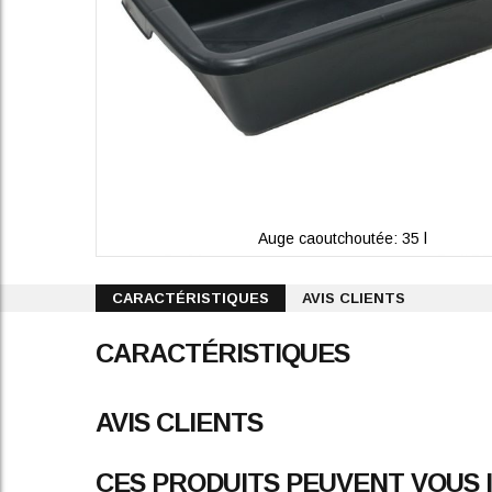
Auge caoutchoutée: 35 l
Skip
to
CARACTÉRISTIQUES
AVIS CLIENTS
the
beginning
CARACTÉRISTIQUES
of
the
images
gallery
AVIS CLIENTS
CES PRODUITS PEUVENT VOUS