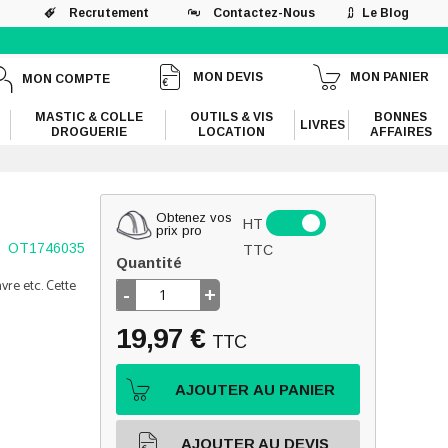
Recrutement
Contactez-Nous
Le Blog
MON DEVIS
MON PANIER
MON COMPTE
MASTIC & COLLE
OUTILS & VIS
BONNES
LIVRES
DROGUERIE
LOCATION
AFFAIRES
Obtenez vos
HT
prix pro
OT1746035
TTC
Quantité
vre etc. Cette
-
+
19,97 €
TTC
AJOUTER AU PANIER
AJOUTER AU DEVIS