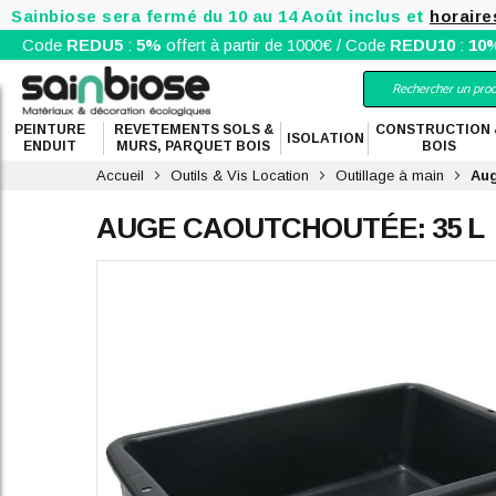
Sainbiose sera fermé du 10 au 14 Août inclus et
horaire
Code
REDU5
:
5%
offert à partir de 1000€ / Code
REDU10
:
10
PEINTURE
REVETEMENTS SOLS &
CONSTRUCTION 
ISOLATION
ENDUIT
MURS, PARQUET BOIS
BOIS
Accueil
Outils & Vis Location
Outillage à main
Aug
AUGE CAOUTCHOUTÉE: 35 L
Skip
to
the
end
of
the
images
gallery