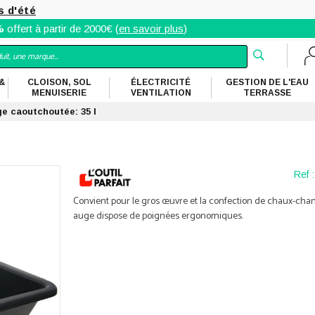
s d'été
%
offert à partir de 2000€ (
en savoir plus
)
&
CLOISON, SOL
ÉLECTRICITÉ
GESTION DE L'EAU
MENUISERIE
VENTILATION
TERRASSE
e caoutchoutée: 35 l
Ref :
Convient pour le gros œuvre et la confection de chaux-chan
auge dispose de poignées ergonomiques.